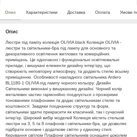
Опис
Характеристики
Доставка
Оплата
Умови п
Опис
Люстри під лампу колекція OLIVIA black Колекція OLIVIA -
люстри та світильники-бра під лампу для основного та
декоративного освітлення житлових та комерційних
приміщень. Це одночасно і функціональні освітлювальні
прилади, і вишукані елементи дизайну інтер’єру, що
створюють неповторну атмосферу, та додають стилю всьому
приміщенню. Особливості накладного світильника Ardero
BL1180-1 OLIVIA під лампу чорного кольору: Дизайн
Світильники виконані у вишуканому дизайні. Чорний колір
металевих частин гармонійно поєднується з прозорими
тонованими плафонами та додає світильникам стилю та
коштовності. Завдяки поєднанню структур та форм,
світильники здатні прикрасити як класичний, так і сучасний
інтер’єр. Широкий вибір моделей Колекція містить стельові
люстри на 3, 5 та 8 плафонів і світильники-бра, це дозволяє
підібрати основне і додаткове світло у єдиному стилі.
Керування світлом Плафони світильників оснащені цоколем