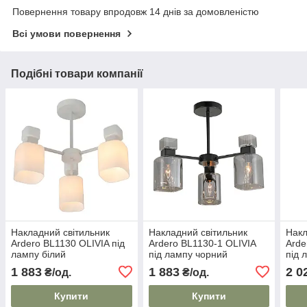
Повернення товару впродовж 14 днів за домовленістю
Всі умови повернення
Подібні товари компанії
Накладний світильник
Накладний світильник
Накл
Ardero BL1130 OLIVIA під
Ardero BL1130-1 OLIVIA
Arde
лампу білий
під лампу чорний
під 
1 883
1 883
2 0
₴/од.
₴/од.
Купити
Купити