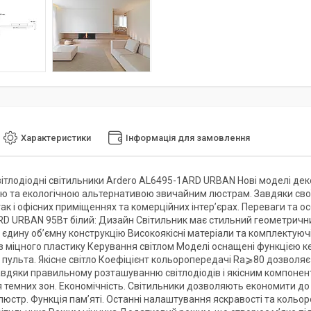
Характеристики
Інформація для замовлення
вітлодіодні світильники Ardero AL6495-1ARD URBAN Нові моделі дек
ю та екологічною альтернативою звичайним люстрам. Завдяки свої
ак і офісних приміщеннях та комерційних інтер’єрах. Переваги та о
D URBAN 95Вт білий: Дизайн Світильник має стильний геометрични
 єдину об’ємну конструкцію Високоякісні матеріали та комплектуючі
 з міцного пластику Керування світлом Моделі оснащені функцією к
пульта. Якісне світло Коефіцієнт кольоропередачі Ra⩾80 дозволяє 
авдяки правильному розташуванню світлодіодів і якісним компонент
 темних зон. Економічність. Світильники дозволяють економити до 
люстр. Функція пам’яті. Останні налаштування яскравості та коль