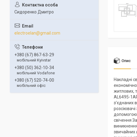
Сидоренко Дмитро
electroelan@gmail.com
+380 (67) 867-63-29
мобільний Kyivstar
Опис
+380 (50) 362-10-34
мобільний Vodafone
Накладні с
+380 (67) 520-74-00
економічно
мобільний офіс
житлових, т
AL6495-1AR
з’єднаних в
розсіювачі
допомогою 
свічення З
виникнення
звичайних 