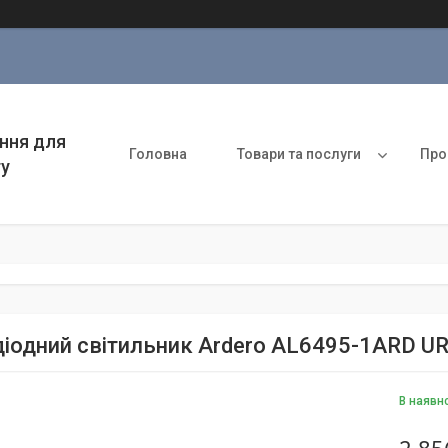
ння для
Головна
Товари та послуги
Про
ту
діодний світильник Ardero AL6495-1ARD U
В наявн