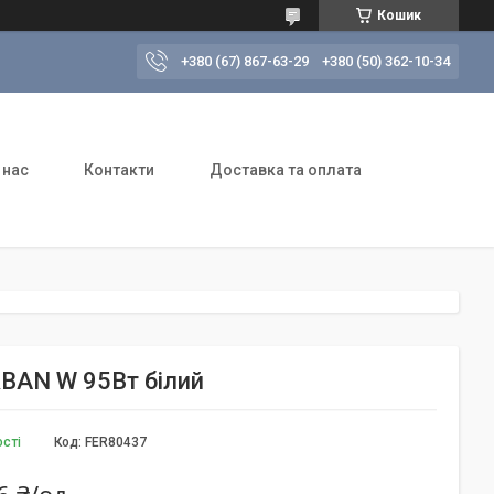
Кошик
+380 (67) 867-63-29
+380 (50) 362-10-34
 нас
Контакти
Доставка та оплата
RBAN W 95Вт білий
ості
Код:
FER80437