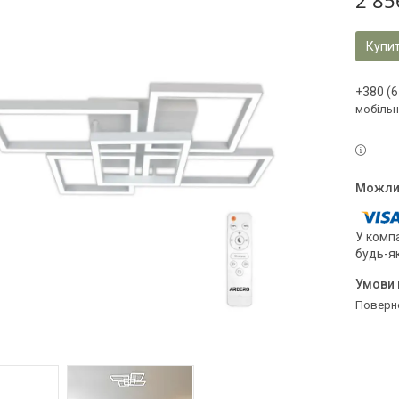
2 85
Купи
+380 (6
мобільн
У компа
будь-я
поверн