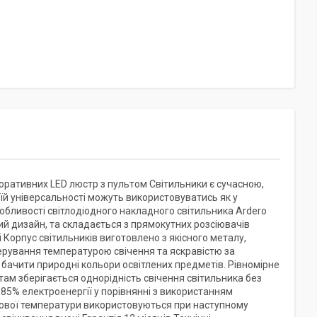
оративних LED люстр з пультом Світильники є сучасною,
й універсальності можуть використовуватись як у
собливості світлодіодного накладного світильника Ardero
й дизайн, та складається з прямокутних розсіювачів
 Корпус світильників виготовлено з якісного металу,
ерування температурою свічення та яскравістю за
бачити природні кольори освітлених предметів. Рівномірне
ам зберігається однорідність свічення світильника без
85% електроенергії у порівнянні з використанням
орової температури використовуються при наступному