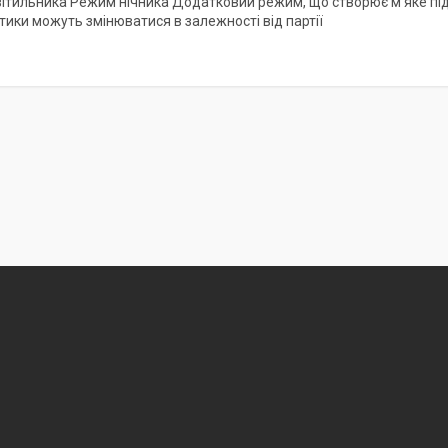
вітильника Режим нічника Додатковий режим, що створює м’яке підсв
тики можуть змінюватися в залежності від партії