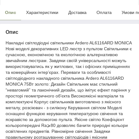
Опис
Характеристики
Доставка
Оплата
Умови п
Опис
Накладні світлодіодні світильники Ardero AL6116ARD MONICA
Нові моделі декоративних LED люстр з пультом Світильники є
сучасною, економічною та екологічною альтернативою
звичайним люстрам. Завдяки своїй універсальності можуть
використовуватись як у житлових, так і офісних приміщеннях
та комерційних інтер’єрах. Переваги та особливості
світлодіодного накладного світильника Ardero AL6116ARD
MONICA 75Вт золото: Дизайн Світильник має стильний
“невагомий” та лаконічний дизайн, що імітує ефект паріння у
просторі геометричного об'єкта Високоякісні матеріали та
комплектуючі Корпус світильників виготовлено з якісного
металу, розсіювач - з силікону Керування світлом Моделі
оснащені функцією керування температурою свічення та
яскравістю за допомогою пульта. Якісне світло Коефіцієнт
кольоропередачі Ra⩾80 дозволяє бачити природні кольори
освітлених предметів. Рівномірне свічення Завдяки
правильному розташуванню світлодіодів і якісним