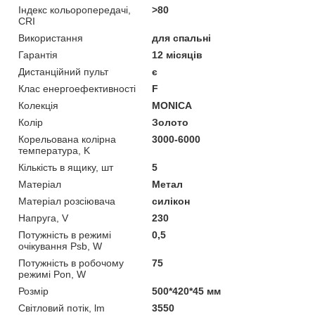
Індекс кольоропередачі,
>80
CRI
Використання
для спальні
Гарантія
12 місяців
Дистанційний пульт
є
Клас енергоефективності
F
Колекція
MONICA
Колір
Золото
Корельована колірна
3000-6000
температура, K
Кількість в ящику, шт
5
Матеріал
Метал
Матеріал розсіювача
силікон
Напруга, V
230
Потужність в режимі
0,5
очікування Psb, W
Потужність в робочому
75
режимі Pon, W
Розмір
500*420*45 мм
Світловий потік, lm
3550