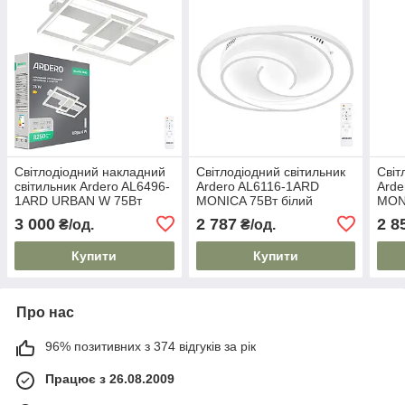
Світлодіодний накладний
Світлодіодний світильник
Світ
світильник Ardero AL6496-
Ardero AL6116-1ARD
Arde
1ARD URBAN W 75Вт
MONICA 75Вт білий
MONI
білий
3 000
2 787
2 8
₴/од.
₴/од.
Купити
Купити
Про нас
96% позитивних з 374 відгуків за рік
Працює з 26.08.2009