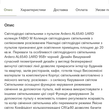
Опис
Характеристики
Доставка
Оплата
Умови п
Опис
Світлодіодні світильники з пультом Ardero AL6540-1ARD
колекція FABIO М Колекція світлодіодних світильників з
силіконовим розсіювачем Накладні світлодіодні світильники з
пультом призначені для освітлення приміщень площею до 20
кв.м. Переваги та особливості світлодіодного світильника
Ardero AL6540-1ARD 95Вт чорний: Дизайн Вишуканий
сучасний геометричний дизайн у вигляді безперервної
вигнутої світлової лінії дозволяє прикрасити інтер’єр будинків
та квартир, залів ресторанів, кафе, готелів тощо Високоякісні
матеріали та комплектуючі Корпус світильників виготовлено з
якісного металу, розсіювач - з силікону Керування світлом
Світильники оснащені функцією керування режимами
свічення за допомогою пульта, якій можна використовувати з
іншими світильниками цієї серії Функція димірування За
допомогою пульту є можливість плавно регулювати яскравість
та колір свічення світильника або перемикати режими Якісне
світло Коефіцієнт кольоропередачі CRI⩾80 дозволяє бачити