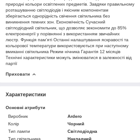
природні кольори освітлених предметів. Завдяки правильному
розташуванню світлодіодів і якісним компонентам
зберігається однорідність свічення світильника без
виникнення темних зон. Економічність Сучасний
світлодіодний світильник, що дозволяє зекономити до 85%
електроенергії у порівнянні з використанням звичайних
люстр. Функція пам’яті Останні налаштування яскравості та
кольорової температури використовуються при наступному
вмиканні світильника Режим нічника Гарантія 12 місяців
Технічні характеристики можуть змінюватися в залежності від
партії
Приховати
Характеристики
Основні атрибути
Виробник
Ardero
Колір
Чорний
Тип лампи
Світлодіодна
Тип світильника
Накладний