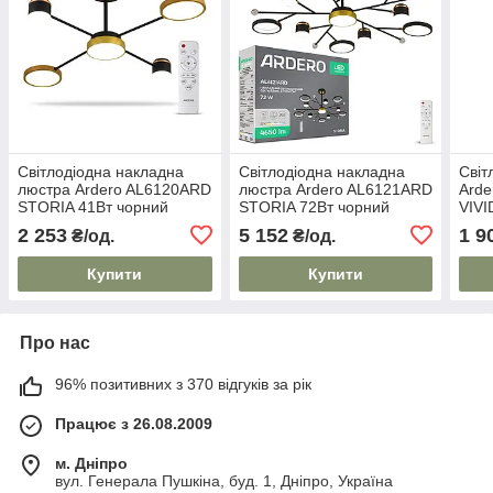
Світлодіодна накладна
Світлодіодна накладна
Світ
люстра Ardero AL6120ARD
люстра Ardero AL6121ARD
Arde
STORIA 41Вт чорний
STORIA 72Вт чорний
VIVI
золото
золото
2 253
5 152
1 9
₴/од.
₴/од.
Купити
Купити
Про нас
96% позитивних з 370 відгуків за рік
Працює з 26.08.2009
м. Дніпро
вул. Генерала Пушкіна, буд. 1, Дніпро, Україна