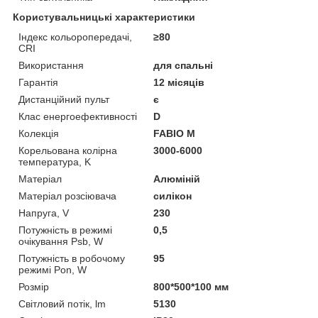
Користувальницькі характеристики
Індекс кольоропередачі,
≥80
CRI
Використання
для спальні
Гарантія
12 місяців
Дистанційний пульт
є
Клас енергоефективності
D
Колекція
FABIO M
Корельована колірна
3000-6000
температура, K
Матеріал
Алюміній
Матеріал розсіювача
силікон
Напруга, V
230
Потужність в режимі
0,5
очікування Psb, W
Потужність в робочому
95
режимі Pon, W
Розмір
800*500*100 мм
Світловий потік, lm
5130