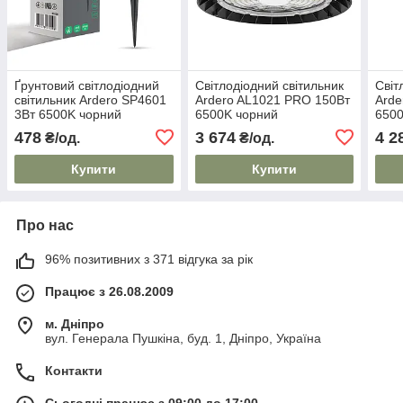
Ґрунтовий світлодіодний
Світлодіодний світильник
Світ
світильник Ardero SP4601
Ardero AL1021 PRO 150Вт
Arde
3Вт 6500K чорний
6500K чорний
6500
478
3 674
4 2
₴/од.
₴/од.
Купити
Купити
Про нас
96% позитивних з 371 відгука за рік
Працює з 26.08.2009
м. Дніпро
вул. Генерала Пушкіна, буд. 1, Дніпро, Україна
Контакти
Сьогодні працює з 09:00 до 17:00