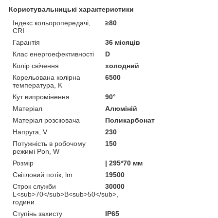
Користувальницькі характеристики
Індекс кольоропередачі,
≥80
CRI
Гарантія
36 місяців
Клас енергоефективності
D
Колір свічення
холодний
Корельована колірна
6500
температура, K
Кут випромінення
90°
Матеріал
Алюміній
Матеріал розсіювача
Поликарбонат
Напруга, V
230
Потужність в робочому
150
режимі Pon, W
Розмір
| 295*70 мм
Світловий потік, lm
19500
Строк служби
30000
L<sub>70</sub>B<sub>50</sub>,
години
Ступінь захисту
IP65