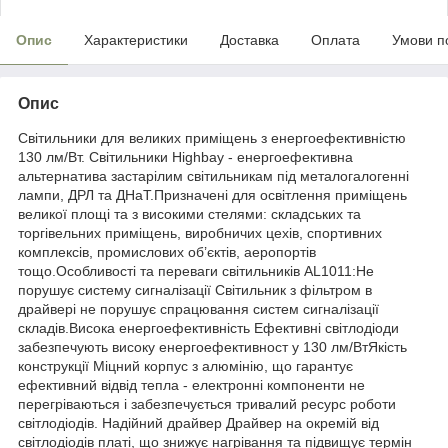
Опис
Характеристики
Доставка
Оплата
Умови п
Опис
Світильники для великих приміщень з енергоефективністю
130 лм/Вт. Світильники Highbay - енергоефективна
альтернатива застарілим світильникам під металогалогенні
лампи, ДРЛ та ДНаТ.Призначені для освітлення приміщень
великої площі та з високими стелями: складських та
торгівельних приміщень, виробничих цехів, спортивних
комплексів, промислових об’єктів, аеропортів
тощо.Особливості та переваги світильників AL1011:Не
порушує систему сигналізації Світильник з фільтром в
драйвері не порушує спрацювання систем сигналізації
складів.Висока енергоефективність Ефективні світлодіоди
забезпечують високу енергоефективност у 130 лм/ВтЯкість
конструкції Міцний корпус з алюмінію, що гарантує
ефективний відвід тепла - електронні компоненти не
перегріваються і забезпечується тривалий ресурс роботи
світлодіодів. Надійний драйвер Драйвер на окремій від
світлодіодів платі, що знижує нагрівання та підвищує термін