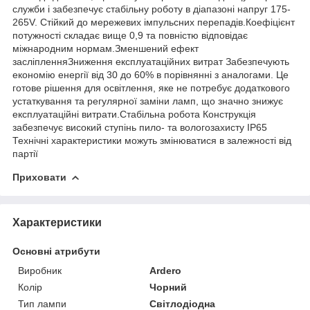
служби і забезпечує стабільну роботу в діапазоні напруг 175-
265V. Стійкий до мережевих імпульсних перепадів.Коефіцієнт
потужності складає вище 0,9 та повністю відповідає
міжнародним нормам.Зменшений ефект
засліпленняЗниження експлуатаційних витрат Забезпечують
економію енергії від 30 до 60% в порівнянні з аналогами. Це
готове рішення для освітлення, яке не потребує додаткового
устаткування та регулярної заміни ламп, що значно знижує
експлуатаційні витрати.Стабільна робота Конструкція
забезпечує високий ступінь пило- та вологозахисту IР65
Технічні характеристики можуть змінюватися в залежності від
партії
Приховати
Характеристики
Основні атрибути
Виробник
Ardero
Колір
Чорний
Тип лампи
Світлодіодна