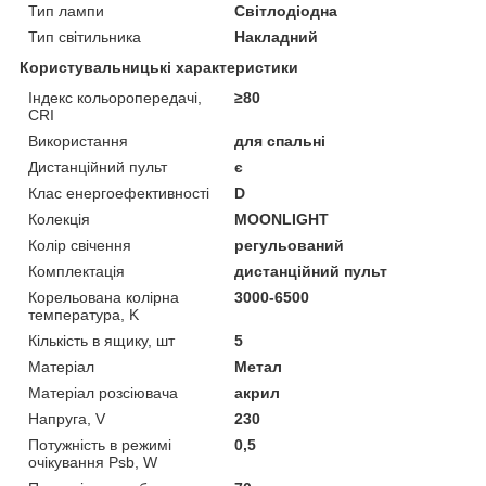
Тип лампи
Світлодіодна
Тип світильника
Накладний
Користувальницькі характеристики
Індекс кольоропередачі,
≥80
CRI
Використання
для спальні
Дистанційний пульт
є
Клас енергоефективності
D
Колекція
MOONLIGHT
Колір свічення
регульований
Комплектація
дистанційний пульт
Корельована колірна
3000-6500
температура, K
Кількість в ящику, шт
5
Матеріал
Метал
Матеріал розсіювача
акрил
Напруга, V
230
Потужність в режимі
0,5
очікування Psb, W