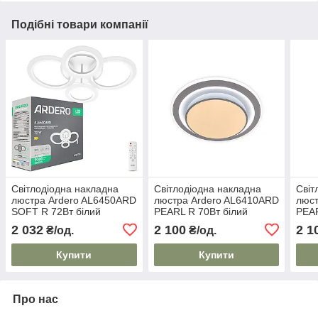
Подібні товари компанії
Світлодіодна накладна
Світлодіодна накладна
Світ
люстра Ardero AL6450ARD
люстра Ardero AL6410ARD
люст
SOFT R 72Вт білий
PEARL R 70Вт білий
PEAR
2 032
2 100
2 1
₴/од.
₴/од.
Купити
Купити
Про нас