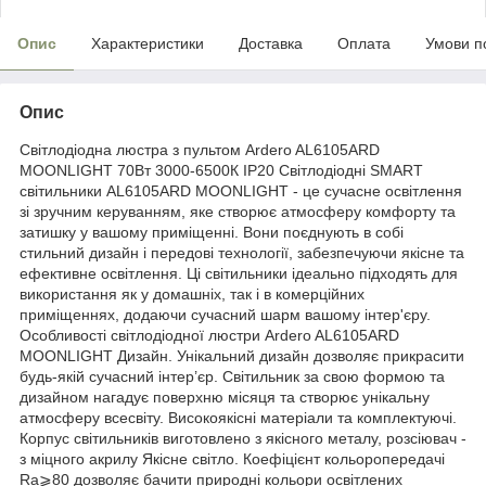
Опис
Характеристики
Доставка
Оплата
Умови п
Опис
Світлодіодна люстра з пультом Ardero AL6105ARD
MOONLIGHT 70Вт 3000-6500К IP20 Світлодіодні SMART
світильники AL6105ARD MOONLIGHT - це сучасне освітлення
зі зручним керуванням, яке створює атмосферу комфорту та
затишку у вашому приміщенні. Вони поєднують в собі
стильний дизайн і передові технології, забезпечуючи якісне та
ефективне освітлення. Ці світильники ідеально підходять для
використання як у домашніх, так і в комерційних
приміщеннях, додаючи сучасний шарм вашому інтер'єру.
Особливості світлодіодної люстри Ardero AL6105ARD
MOONLIGHT Дизайн. Унікальний дизайн дозволяє прикрасити
будь-якій сучасний інтер’єр. Світильник за свою формою та
дизайном нагадує поверхню місяця та створює унікальну
атмосферу всесвіту. Високоякісні матеріали та комплектуючі.
Корпус світильників виготовлено з якісного металу, розсіювач -
з міцного акрилу Якісне світло. Коефіцієнт кольоропередачі
Ra⩾80 дозволяє бачити природні кольори освітлених