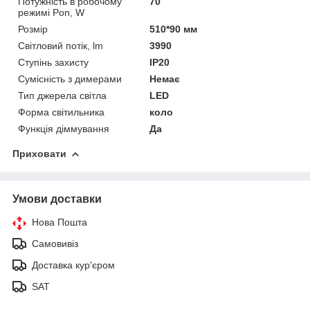
Потужність в робочому
70
режимі Pon, W
Розмір
510*90 мм
Світловий потік, lm
3990
Ступінь захисту
IP20
Сумісність з димерами
Немає
Тип джерела світла
LED
Форма світильника
коло
Функція діммування
Да
Приховати
Умови доставки
Нова Пошта
Самовивіз
Доставка кур'єром
SAT