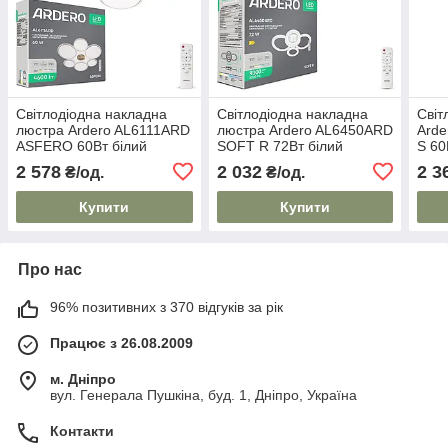
Світлодіодна накладна
Світлодіодна накладна
Світ
люстра Ardero AL6111ARD
люстра Ardero AL6450ARD
Arde
ASFERO 60Вт білий
SOFT R 72Вт білий
S 60
2 578
2 032
2 3
₴/од.
₴/од.
Купити
Купити
Про нас
96% позитивних з 370 відгуків за рік
Працює з 26.08.2009
м. Дніпро
вул. Генерала Пушкіна, буд. 1, Дніпро, Україна
Контакти