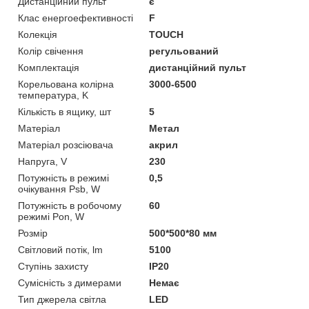
Дистанційний пульт
є
Клас енергоефективності
F
Колекція
TOUCH
Колір свічення
регульований
Комплектація
дистанційний пульт
Корельована колірна
3000-6500
температура, K
Кількість в ящику, шт
5
Матеріал
Метал
Матеріал розсіювача
акрил
Напруга, V
230
Потужність в режимі
0,5
очікування Psb, W
Потужність в робочому
60
режимі Pon, W
Розмір
500*500*80 мм
Світловий потік, lm
5100
Ступінь захисту
IP20
Сумісність з димерами
Немає
Тип джерела світла
LED