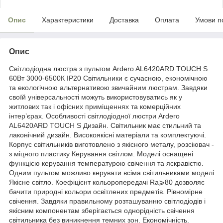
Опис
Характеристики
Доставка
Оплата
Умови п
Опис
Світлодіодна люстра з пультом Ardero AL6420ARD TOUCH S
60Вт 3000-6500К IP20 Світильники є сучасною, економічною
та екологічною альтернативою звичайним люстрам. Завдяки
своїй універсальності можуть використовуватись як у
житлових так і офісних приміщеннях та комерційних
інтер’єрах. Особливості світлодіодної люстри Ardero
AL6420ARD TOUCH S Дизайн. Світильник має стильний та
лаконічний дизайн. Високоякісні матеріали та комплектуючі.
Корпус світильників виготовлено з якісного металу, розсіювач -
з міцного пластику Керування світлом. Моделі оснащені
функцією керування температурою свічення та яскравістю.
Одним пультом можливо керувати всіма світильниками моделі
Якісне світло. Коефіцієнт кольоропередачі Ra⩾80 дозволяє
бачити природні кольори освітлених предметів. Рівномірне
свічення. Завдяки правильному розташуванню світлодіодів і
якісним компонентам зберігається однорідність свічення
світильника без виникнення темних зон. Економічність.