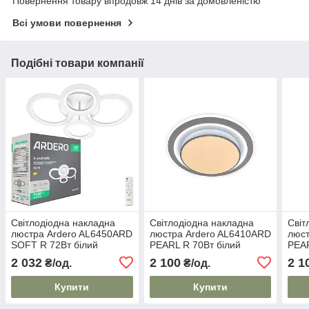
Повернення товару впродовж 14 днів за домовленістю
Всі умови повернення
Подібні товари компанії
Світлодіодна накладна
Світлодіодна накладна
Світ
люстра Ardero AL6450ARD
люстра Ardero AL6410ARD
люст
SOFT R 72Вт білий
PEARL R 70Вт білий
PEAR
2 032
2 100
2 1
₴/од.
₴/од.
Купити
Купити