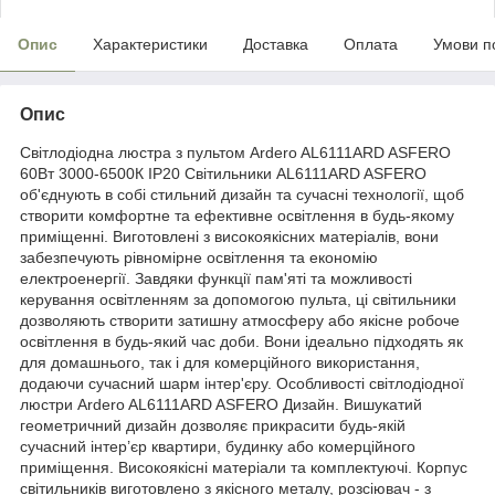
Опис
Характеристики
Доставка
Оплата
Умови п
Опис
Світлодіодна люстра з пультом Ardero AL6111ARD ASFERO
60Вт 3000-6500К IP20 Світильники AL6111ARD ASFERO
об'єднують в собі стильний дизайн та сучасні технології, щоб
створити комфортне та ефективне освітлення в будь-якому
приміщенні. Виготовлені з високоякісних матеріалів, вони
забезпечують рівномірне освітлення та економію
електроенергії. Завдяки функції пам'яті та можливості
керування освітленням за допомогою пульта, ці світильники
дозволяють створити затишну атмосферу або якісне робоче
освітлення в будь-який час доби. Вони ідеально підходять як
для домашнього, так і для комерційного використання,
додаючи сучасний шарм інтер'єру. Особливості світлодіодної
люстри Ardero AL6111ARD ASFERO Дизайн. Вишукатий
геометричний дизайн дозволяє прикрасити будь-якій
сучасний інтер’єр квартири, будинку або комерційного
приміщення. Високоякісні матеріали та комплектуючі. Корпус
світильників виготовлено з якісного металу, розсіювач - з