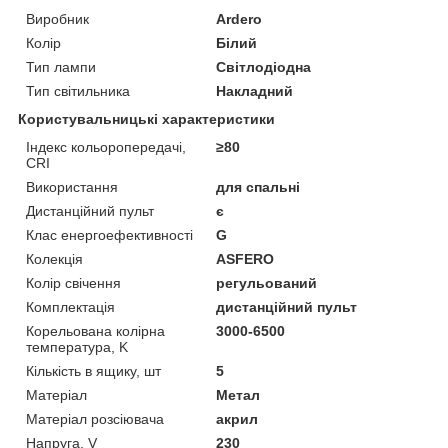
Виробник
Ardero
Колір
Білий
Тип лампи
Світлодіодна
Тип світильника
Накладний
Користувальницькі характеристики
Індекс кольоропередачі,
≥80
CRI
Використання
для спальні
Дистанційний пульт
є
Клас енергоефективності
G
Колекція
ASFERO
Колір свічення
регульований
Комплектація
дистанційний пульт
Корельована колірна
3000-6500
температура, K
Кількість в ящику, шт
5
Матеріал
Метал
Матеріал розсіювача
акрил
Напруга, V
230