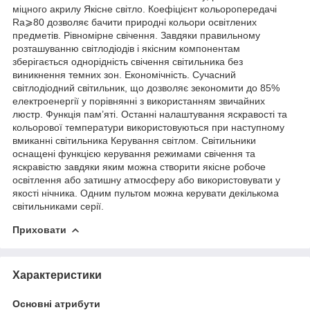
міцного акрилу Якісне світло. Коефіцієнт кольоропередачі
Ra⩾80 дозволяє бачити природні кольори освітлених
предметів. Рівномірне свічення. Завдяки правильному
розташуванню світлодіодів і якісним компонентам
зберігається однорідність свічення світильника без
виникнення темних зон. Економічність. Сучасний
світлодіодний світильник, що дозволяє зекономити до 85%
електроенергії у порівнянні з використанням звичайних
люстр. Функція пам’яті. Останні налаштування яскравості та
кольорової температури використовуються при наступному
вмиканні світильника Керування світлом. Світильники
оснащені функцією керування режимами свічення та
яскравістю завдяки яким можна створити якісне робоче
освітлення або затишну атмосферу або використовувати у
якості нічника. Одним пультом можна керувати декількома
світильниками серії.
Приховати
Характеристики
Основні атрибути