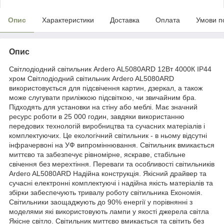
Опис
Характеристики
Доставка
Оплата
Умови п
Опис
Світлодіодний світильник Ardero AL5080ARD 12Вт 4000К IP44
хром Світлодіодний світильник Ardero AL5080ARD
використовується для підсвічення картин, дзеркал, а також
може слугувати приліжкою підсвіткою, чи звичайним бра.
Підходять для установки на стіну або меблі. Має значний
ресурс роботи в 25 000 годин, завдяки використанню
передових технологій виробництва та сучасних матеріалів і
комплектуючих. Це екологічний світильник - в ньому відсутні
інфрачервоні на УФ випроміннювання. Світильник вмикається
миттєво та забезпечує рівномірне, яскраве, стабільне
свічення без мерехтіння. Переваги та особливості світильників
Ardero AL5080ARD Надійна конструкція. Якісний драйвер та
сучасні електронні комплектуючі і надійна якість матеріалів та
збірки забеспечують тривалу роботу світильника Економія.
Світильники заощаджують до 90% енергії у порівнянні з
моделями які використовують лампи у якості джерела світла
Якісне світло. Світильник миттєво вмикається та світить без