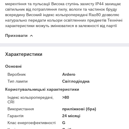
мерехтіння та пульсації Висока ступінь захисту IP44 захищає
світильник від потрапляння пилу, вологи та частинок бруду
всередину Високий індекс кольоропередачі Ra≥80 дозволяє
натурально передати кольори освітленних предметів Технічні
характеристики можуть змінюватися в залежності від партії
Приховати
Характеристики
Основні
Виробник
Ardero
Тип лампи
Світлодіодна
Користувальницькі характеристики
Індекс кольоропередачі,
>80
CRI
Використання
приліжкові (бра)
Гарантія
24 місяці
Клас енергоефективності
G