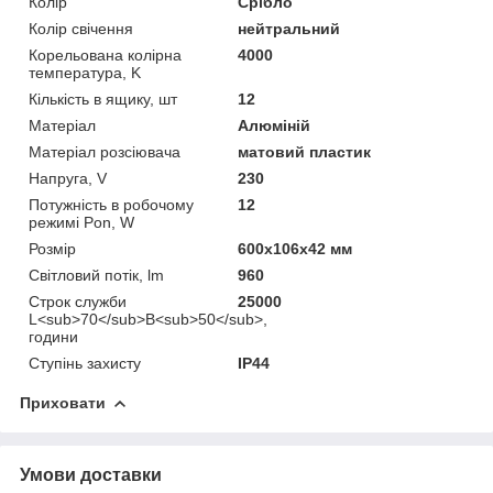
Колір
Срібло
Колір свічення
нейтральний
Корельована колірна
4000
температура, K
Кількість в ящику, шт
12
Матеріал
Алюміній
Матеріал розсіювача
матовий пластик
Напруга, V
230
Потужність в робочому
12
режимі Pon, W
Розмір
600x106x42 мм
Світловий потік, lm
960
Строк служби
25000
L<sub>70</sub>B<sub>50</sub>,
години
Ступінь захисту
IP44
Приховати
Умови доставки