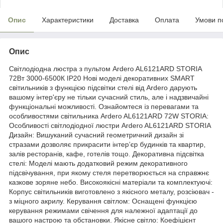
Опис
Характеристики
Доставка
Оплата
Умови п
Опис
Світлодіодна люстра з пультом Ardero AL6121ARD STORIA
72Вт 3000-6500К IP20 Нові моделі декоративних SMART
світильників з функцією підсвітки стелі від Ardero дарують
вашому інтер'єру не тільки сучасний стиль, але і надзвичайні
функціональні можливості. Ознайомтеся із перевагами та
особливостями світильника Ardero AL6121ARD 72W STORIA:
Особливості світлодіодної люстри Ardero AL6121ARD STORIA
Дизайн: Вишуканий сучасний геометричний дизайн зі
стразами дозволяє прикрасити інтер’єр будинків та квартир,
залів ресторанів, кафе, готелів тощо. Декоративна підсвітка
стелі: Моделі мають додатковий режим декоративного
підсвічування, при якому стеля перетворюється на справжнє
казкове зоряне небо. Високоякісні матеріали та комплектуючі:
Корпус світильників виготовлено з якісного металу, розсіювач -
з міцного акрилу. Керування світлом: Оснащені функцією
керування режимами свічення для належної адаптації до
вашого настрою та обстановки. Якісне світло: Коефіцієнт