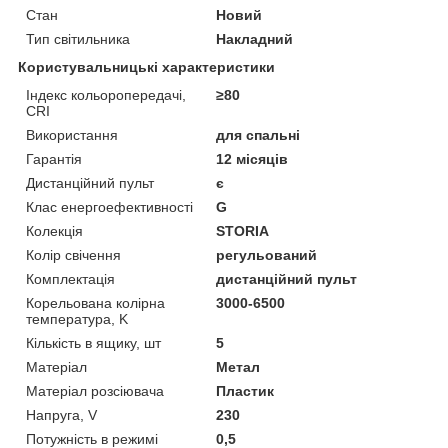
Стан
Новий
Тип світильника
Накладний
Користувальницькі характеристики
Індекс кольоропередачі,
≥80
CRI
Використання
для спальні
Гарантія
12 місяців
Дистанційний пульт
є
Клас енергоефективності
G
Колекція
STORIA
Колір свічення
регульований
Комплектація
дистанційний пульт
Корельована колірна
3000-6500
температура, K
Кількість в ящику, шт
5
Матеріал
Метал
Матеріал розсіювача
Пластик
Напруга, V
230
Потужність в режимі
0,5