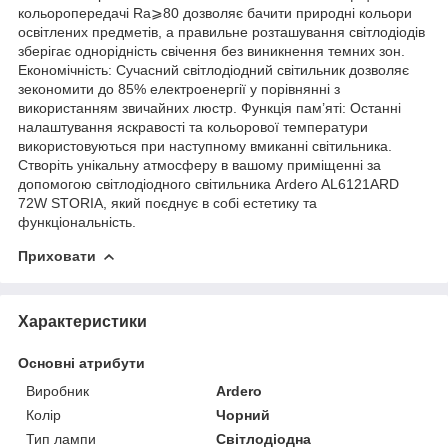
кольоропередачі Ra⩾80 дозволяє бачити природні кольори
освітлених предметів, а правильне розташування світлодіодів
зберігає однорідність свічення без виникнення темних зон.
Економічність: Сучасний світлодіодний світильник дозволяє
зекономити до 85% електроенергії у порівнянні з
використанням звичайних люстр. Функція пам’яті: Останні
налаштування яскравості та кольорової температури
використовуються при наступному вмиканні світильника.
Створіть унікальну атмосферу в вашому приміщенні за
допомогою світлодіодного світильника Ardero AL6121ARD
72W STORIA, який поєднує в собі естетику та
функціональність.
Приховати
Характеристики
Основні атрибути
Виробник
Ardero
Колір
Чорний
Тип лампи
Світлодіодна