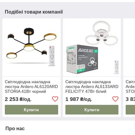
Подібні товари компанії
Світлодіодна накладна
Світлодіодна накладна
Світ
люстра Ardero AL6120ARD
люстра Ardero AL6133ARD
Ard
STORIA 41Вт чорний
FELICITY 47Вт білий
STOR
золото
срібло
золо
2 253
1 987
3 8
₴/од.
₴/од.
Купити
Купити
Про нас