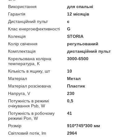
Використання
для спальні
Гарантія
12 місяців
Дистанційний пульт
є
Клас енергоефективності
G
Колекція
STORIA
Колір свічення
регульований
Комплектація
дистанційний пульт
Корельована колірна
3000-6500
температура, K
Кількість в ящику, шт
10
Матеріал
Метал
Матеріал розсіювача
Пластик
Напруга, V
230
Потужність в режимі
0,5
очікування Psb, W
Потужність в робочому
41
режимі Pon, W
Розмір
910*745*300 мм
Світловий потік, lm
2964