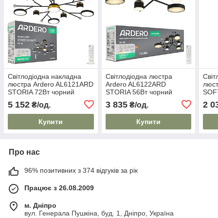
Світлодіодна накладна
Світлодіодна люстра
Світ
люстра Ardero AL6121ARD
Ardero AL6122ARD
люст
STORIA 72Вт чорний
STORIA 56Вт чорний
SOFT
золото
золото
5 152
3 835
2 0
₴/од.
₴/од.
Купити
Купити
Про нас
96% позитивних з 374 відгуків за рік
Працює з 26.08.2009
м. Дніпро
вул. Генерала Пушкіна, буд. 1, Дніпро, Україна