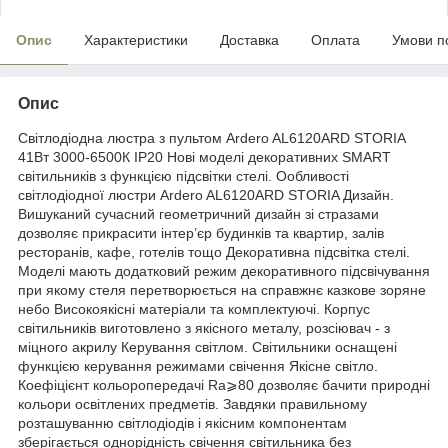
Опис
Характеристики
Доставка
Оплата
Умови п
Опис
Світлодіодна люстра з пультом Ardero AL6120ARD STORIA
41Вт 3000-6500К IP20 Нові моделі декоративних SMART
світильників з функцією підсвітки стелі. Ообливості
світлодіодної люстри Ardero AL6120ARD STORIA Дизайн.
Вишуканий сучасний геометричний дизайн зі стразами
дозволяє прикрасити інтер’єр будинків та квартир, залів
ресторанів, кафе, готелів тощо Декоративна підсвітка стелі.
Моделі мають додатковий режим декоративного підсвічування
при якому стеля перетворюється на справжнє казкове зоряне
небо Високоякісні матеріали та комплектуючі. Корпус
світильників виготовлено з якісного металу, розсіювач - з
міцного акрилу Керування світлом. Світильники оснащені
функцією керування режимами свічення Якісне світло.
Коефіцієнт кольоропередачі Ra⩾80 дозволяє бачити природні
кольори освітлених предметів. Завдяки правильному
розташуванню світлодіодів і якісним компонентам
зберігається однорідність свічення світильника без