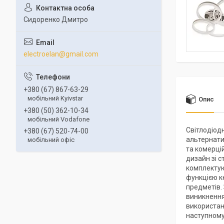
Сидоренко Дмитро
electroelan@gmail.com
+380 (67) 867-63-29
мобільний Kyivstar
Опис
+380 (50) 362-10-34
мобільний Vodafone
Світлодіод
+380 (67) 520-74-00
альтернати
мобільний офіс
та комерці
дизайн зі с
комплектуюч
функцією к
предметів.
виникнення
використан
наступному