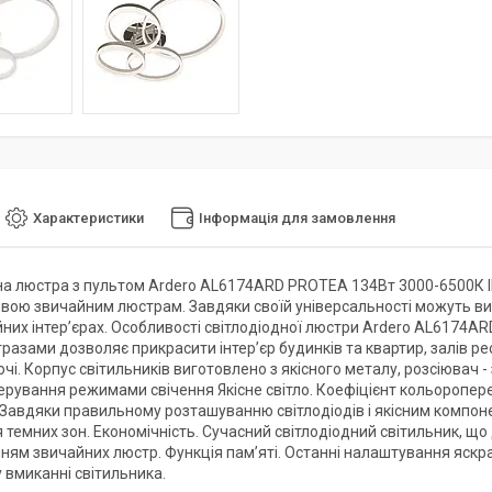
Характеристики
Інформація для замовлення
на люстра з пультом Ardero AL6174ARD PROTEA 134Вт 3000-6500К I
вою звичайним люстрам. Завдяки своїй універсальності можуть вик
йних інтер’єрах. Особливості світлодіодної люстри Ardero AL617
тразами дозволяє прикрасити інтер’єр будинків та квартир, залів ре
і. Корпус світильників виготовлено з якісного металу, розсіювач -
ерування режимами свічення Якісне світло. Коефіцієнт кольоропер
 Завдяки правильному розташуванню світлодіодів і якісним компоне
 темних зон. Економічність. Сучасний світлодіодний світильник, що
ням звичайних люстр. Функція пам’яті. Останні налаштування яскр
 вмиканні світильника.