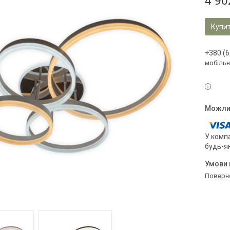
4 90
Купи
+380 (6
мобільн
У компа
будь-я
поверн