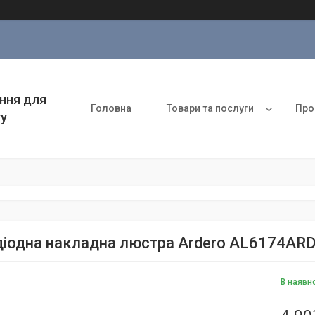
ння для
Головна
Товари та послуги
Про
ту
діодна накладна люстра Ardero AL6174ARD
В наявн