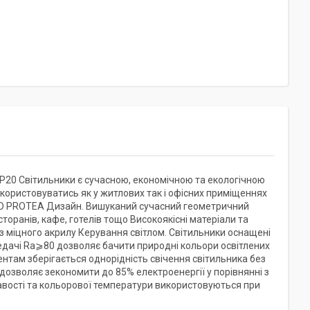
P20 Світильники є сучасною, економічною та екологічною
ористовуватись як у житлових так і офісних приміщеннях
4ARD PROTEA Дизайн. Вишуканий сучасний геометричний
сторанів, кафе, готелів тощо Високоякісні матеріали та
 з міцного акрилу Керування світлом. Світильники оснащені
едачі Ra⩾80 дозволяє бачити природні кольори освітлених
нтам зберігається однорідність свічення світильника без
 дозволяє зекономити до 85% електроенергії у порівнянні з
авості та кольорової температури використовуються при