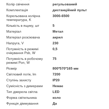
Колір свічення
регульований
Комплектація
дистанційний пульт
Корельована колірна
3000-6500
температура, K
Кількість в ящику, шт
5
Матеріал
Метал
Матеріал розсіювача
акрил
Напруга, V
230
Потужність в режимі
0,5
очікування Psb, W
Потужність в робочому
75
режимі Pon, W
Розмір
800*570*165 мм
Світловий потік, lm
7200
Ступінь захисту
IP20
Сумісність з димерами
Немає
Тип джерела світла
LED
Форма світильника
коло
Функція діммування
Да