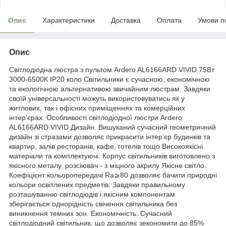
Опис
Характеристики
Доставка
Оплата
Умови п
Опис
Світлодіодна люстра з пультом Ardero AL6166ARD VIVID 75Вт
3000-6500К IP20 коло Світильники є сучасною, економічною
та екологічною альтернативою звичайним люстрам. Завдяки
своїй універсальності можуть використовуватись як у
житлових, так і офісних приміщеннях та комерційних
інтер’єрах. Особливості світлодіодної люстри Ardero
AL6166ARD VIVID Дизайн. Вишуканий сучасний геометричний
дизайн зі стразами дозволяє прикрасити інтер’єр будинків та
квартир, залів ресторанів, кафе, готелів тощо Високоякісні
матеріали та комплектуючі. Корпус світильників виготовлено з
якісного металу, розсіювач - з міцного акрилу Якісне світло.
Коефіцієнт кольоропередачі Ra⩾80 дозволяє бачити природні
кольори освітлених предметів. Завдяки правильному
розташуванню світлодіодів і якісним компонентам
зберігається однорідність свічення світильника без
виникнення темних зон. Економічність. Сучасний
світлодіодний світильник, що дозволяє зекономити до 85%