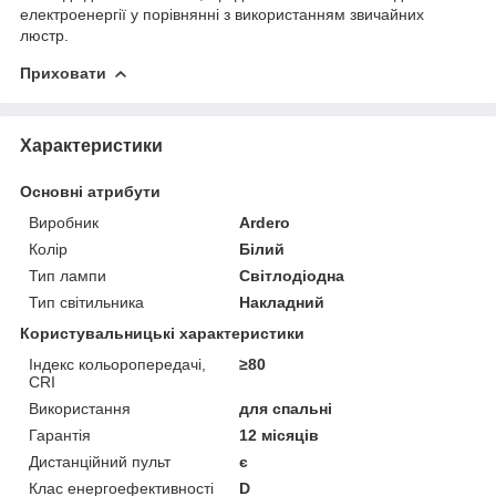
електроенергії у порівнянні з використанням звичайних
люстр.
Приховати
Характеристики
Основні атрибути
Виробник
Ardero
Колір
Білий
Тип лампи
Світлодіодна
Тип світильника
Накладний
Користувальницькі характеристики
Індекс кольоропередачі,
≥80
CRI
Використання
для спальні
Гарантія
12 місяців
Дистанційний пульт
є
Клас енергоефективності
D