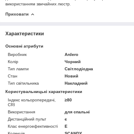
використанням звичайних люстр.
Приховати
Характеристики
Основні атрибути
Виробник
Ardero
Колір
Чорний
Тип лампи
Світлодіодна
Стан
Новий
Тип світильника
Накладний
Користувальницькі характеристики
Індекс кольоропередачі,
≥80
CRI
Використання
для спальні
Дистанційний пульт
є
Клас енергоефективності
E
Колекція
SCANDY