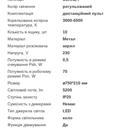
Колір свічення
регульований
Комплектація
дистанційний пульт
Корельована колірна
3000-6500
температура, K
Кількість в ящику, шт
10
Матеріал
Метал
Матеріал розсіювача
акрил
Напруга, V
230
Потужність в режимі
0,5
очікування Psb, W
Потужність в робочому
70
режимі Pon, W
Розмір
⌀750*210 мм
Світловий потік, lm
5200
Ступінь захисту
IP20
Сумісність з димерами
Немає
Тип джерела світла
LED
Форма світильника
коло
Функція діммування
Да