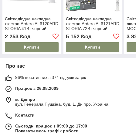
Світлодіодна накладна
Світлодіодна накладна
Світ
люстра Ardero AL6120ARD
люстра Ardero AL6121ARD
люст
STORIA 41Вт чорний
STORIA 72Вт чорний
MOO
золото
золото
2 253
5 152
3 8
₴/од.
₴/од.
Купити
Купити
Про нас
96% позитивних з 374 відгуків за рік
Працює з 26.08.2009
м. Дніпро
вул. Генерала Пушкіна, буд. 1, Дніпро, Україна
Контакти
Сьогодні працює з 09:00 до 17:00
Показати весь графік роботи