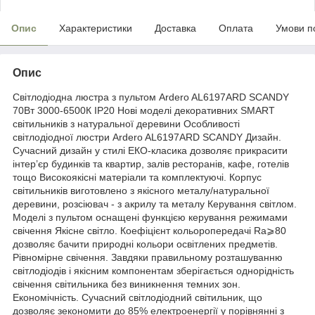
Опис
Характеристики
Доставка
Оплата
Умови п
Опис
Світлодіодна люстра з пультом Ardero AL6197ARD SCANDY
70Вт 3000-6500К IP20 Нові моделі декоративних SMART
світильників з натуральної деревини Особливості
світлодіодної люстри Ardero AL6197ARD SCANDY Дизайн.
Сучасний дизайн у стилі ЕКО-класика дозволяє прикрасити
інтер’єр будинків та квартир, залів ресторанів, кафе, готелів
тощо Високоякісні матеріали та комплектуючі. Корпус
світильників виготовлено з якісного металу/натуральної
деревини, розсіювач - з акрилу та металу Керування світлом.
Моделі з пультом оснащені функцією керування режимами
свічення Якісне світло. Коефіцієнт кольоропередачі Ra⩾80
дозволяє бачити природні кольори освітлених предметів.
Рівномірне свічення. Завдяки правильному розташуванню
світлодіодів і якісним компонентам зберігається однорідність
свічення світильника без виникнення темних зон.
Економічність. Сучасний світлодіодний світильник, що
дозволяє зекономити до 85% електроенергії у порівнянні з