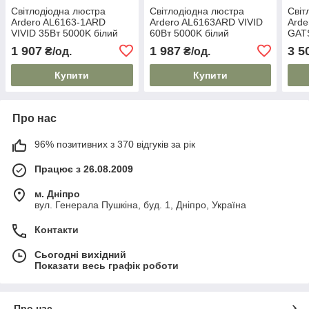
Світлодіодна люстра
Світлодіодна люстра
Світ
Ardero AL6163-1ARD
Ardero AL6163ARD VIVID
Ard
VIVID 35Вт 5000K білий
60Вт 5000K білий
GATS
1 907
1 987
3 5
₴/од.
₴/од.
Купити
Купити
Про нас
96% позитивних з 370 відгуків за рік
Працює з 26.08.2009
м. Дніпро
вул. Генерала Пушкіна, буд. 1, Дніпро, Україна
Контакти
Сьогодні вихідний
Показати весь графік роботи
Про нас