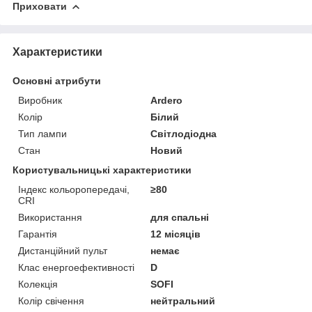
Приховати
Характеристики
Основні атрибути
Виробник
Ardero
Колір
Білий
Тип лампи
Світлодіодна
Стан
Новий
Користувальницькі характеристики
Індекс кольоропередачі,
≥80
CRI
Використання
для спальні
Гарантія
12 місяців
Дистанційний пульт
немає
Клас енергоефективності
D
Колекція
SOFI
Колір свічення
нейтральний