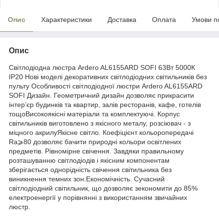
Опис
Характеристики
Доставка
Оплата
Умови п
Опис
Світлодіодна люстра Ardero AL6155ARD SOFI 63Вт 5000К
IP20 Нові моделі декоративних світлодіодних світильників без
пульту Особливості світлодіодної люстри Ardero AL6155ARD
SOFI Дизайн. Геометричний дизайн дозволяє прикрасити
інтер’єр будинків та квартир, залів ресторанів, кафе, готелів
тощоВисокоякісні матеріали та комплектуючі. Корпус
світильників виготовлено з якісного металу, розсіювач - з
міцного акрилуЯкісне світло. Коефіцієнт кольоропередачі
Ra⩾80 дозволяє бачити природні кольори освітлених
предметів. Рівномірне свічення. Завдяки правильному
розташуванню світлодіодів і якісним компонентам
зберігається однорідність свічення світильника без
виникнення темних зон.Економічність. Сучасний
світлодіодний світильник, що дозволяє зекономити до 85%
електроенергії у порівнянні з використанням звичайних
люстр.