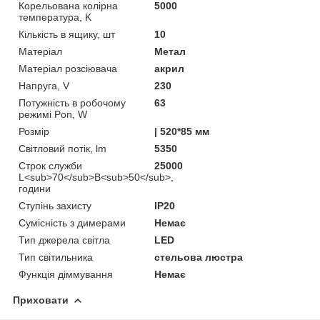
Корельована колірна
5000
температура, K
Кількість в ящику, шт
10
Матеріал
Метал
Матеріал розсіювача
акрил
Напруга, V
230
Потужність в робочому
63
режимі Pon, W
Розмір
| 520*85 мм
Світловий потік, lm
5350
Строк служби
25000
L<sub>70</sub>B<sub>50</sub>,
години
Ступінь захисту
IP20
Сумісність з димерами
Немає
Тип джерела світла
LED
Тип світильника
стельова люстра
Функція діммування
Немає
Приховати