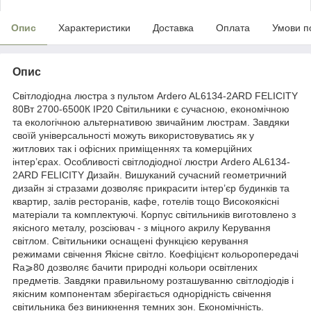
Опис
Характеристики
Доставка
Оплата
Умови п
Опис
Світлодіодна люстра з пультом Ardero AL6134-2ARD FELICITY
80Вт 2700-6500К IP20 Світильники є сучасною, економічною
та екологічною альтернативою звичайним люстрам. Завдяки
своїй універсальності можуть використовуватись як у
житлових так і офісних приміщеннях та комерційних
інтер’єрах. Особливості світлодіодної люстри Ardero AL6134-
2ARD FELICITY Дизайн. Вишуканий сучасний геометричний
дизайн зі стразами дозволяє прикрасити інтер’єр будинків та
квартир, залів ресторанів, кафе, готелів тощо Високоякісні
матеріали та комплектуючі. Корпус світильників виготовлено з
якісного металу, розсіювач - з міцного акрилу Керування
світлом. Світильники оснащені функцією керування
режимами свічення Якісне світло. Коефіцієнт кольоропередачі
Ra⩾80 дозволяє бачити природні кольори освітлених
предметів. Завдяки правильному розташуванню світлодіодів і
якісним компонентам зберігається однорідність свічення
світильника без виникнення темних зон. Економічність.