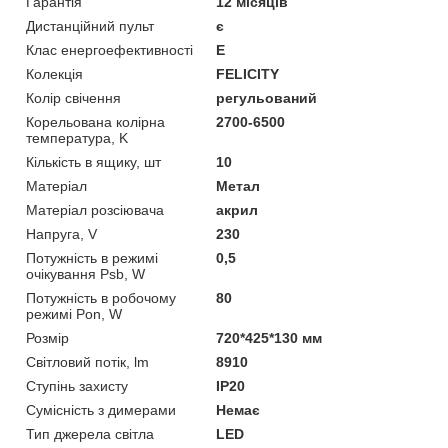
Гарантія
12 місяців
Дистанційний пульт
є
Клас енергоефективності
E
Колекція
FELICITY
Колір свічення
регульований
Корельована колірна
2700-6500
температура, K
Кількість в ящику, шт
10
Матеріал
Метал
Матеріал розсіювача
акрил
Напруга, V
230
Потужність в режимі
0,5
очікування Psb, W
Потужність в робочому
80
режимі Pon, W
Розмір
720*425*130 мм
Світловий потік, lm
8910
Ступінь захисту
IP20
Сумісність з димерами
Немає
Тип джерела світла
LED