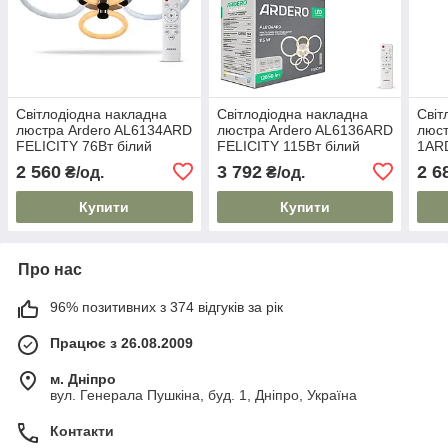
Світлодіодна накладна
Світлодіодна накладна
Світ
люстра Ardero AL6134ARD
люстра Ardero AL6136ARD
люст
FELICITY 76Вт білий
FELICITY 115Вт білий
1AR
срібло
срібло
76Вт
2 560
3 792
2 6
₴/од.
₴/од.
Купити
Купити
Про нас
96% позитивних з 374 відгуків за рік
Працює з 26.08.2009
м. Дніпро
вул. Генерала Пушкіна, буд. 1, Дніпро, Україна
Контакти