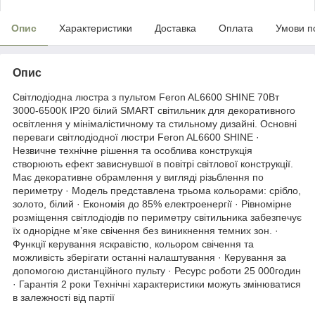
Опис
Характеристики
Доставка
Оплата
Умови п
Опис
Світлодіодна люстра з пультом Feron AL6600 SHINE 70Вт
3000-6500К IP20 білий SMART світильник для декоративного
освітлення у мінімалістичному та стильному дизайні. Основні
переваги світлодіодної люстри Feron AL6600 SHINE ·
Незвичне технічне рішення та особлива конструкція
створюють ефект зависнувшої в повітрі світлової конструкції.
Має декоративне обрамлення у вигляді різьблення по
периметру · Модель представлена трьома кольорами: срібло,
золото, білий · Економія до 85% електроенергії · Рівномірне
розміщення світлодіодів по периметру світильника забезпечує
їх однорідне м’яке свічення без виникнення темних зон. ·
Функції керування яскравістю, кольором свічення та
можливість зберігати останні налаштування · Керування за
допомогою дистанційного пульту · Ресурс роботи 25 000годин
· Гарантія 2 роки Технічні характеристики можуть змінюватися
в залежності від партії