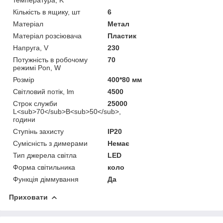
Кількість в ящику, шт
6
Матеріал
Метал
Матеріал розсіювача
Пластик
Напруга, V
230
Потужність в робочому
70
режимі Pon, W
Розмір
400*80 мм
Світловий потік, lm
4500
Строк служби
25000
L<sub>70</sub>B<sub>50</sub>,
години
Ступінь захисту
IP20
Сумісність з димерами
Немає
Тип джерела світла
LED
Форма світильника
коло
Функція діммування
Да
Приховати