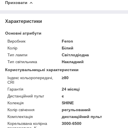
Приховати
Характеристики
Основні атрибути
Виробник
Feron
Колір
Білий
Тип лампи
Світлодіодна
Тип світильника
Накладний
Користувальницькі характеристики
Індекс кольоропередачі,
≥80
CRI
Гарантія
24 місяці
Дистанційний пульт
є
Колекція
SHINE
Колір свічення
регульований
Комплектація
дистанційний пульт
Корельована колірна
3000-6500
температура, K