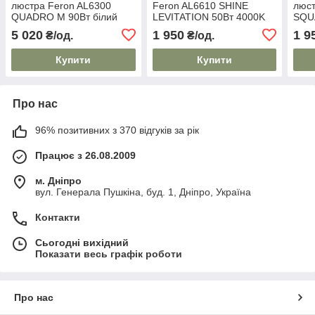
люстра Feron AL6300
Feron AL6610 SHINE
люст
QUADRO M 90Вт білий
LEVITATION 50Вт 4000K
SQU
золото
5 020
1 950
1 9
₴/од.
₴/од.
Купити
Купити
Про нас
96% позитивних з 370 відгуків за рік
Працює з 26.08.2009
м. Дніпро
вул. Генерала Пушкіна, буд. 1, Дніпро, Україна
Контакти
Сьогодні вихідний
Показати весь графік роботи
Про нас