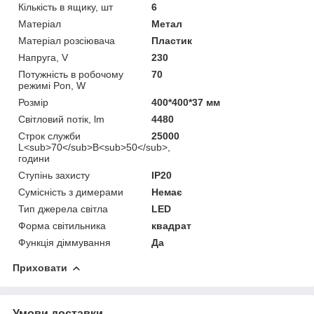
Кількість в ящику, шт
6
Матеріал
Метал
Матеріал розсіювача
Пластик
Напруга, V
230
Потужність в робочому
70
режимі Pon, W
Розмір
400*400*37 мм
Світловий потік, lm
4480
Строк служби
25000
L<sub>70</sub>B<sub>50</sub>,
години
Ступінь захисту
IP20
Сумісність з димерами
Немає
Тип джерела світла
LED
Форма світильника
квадрат
Функція діммування
Да
Приховати
Умови доставки