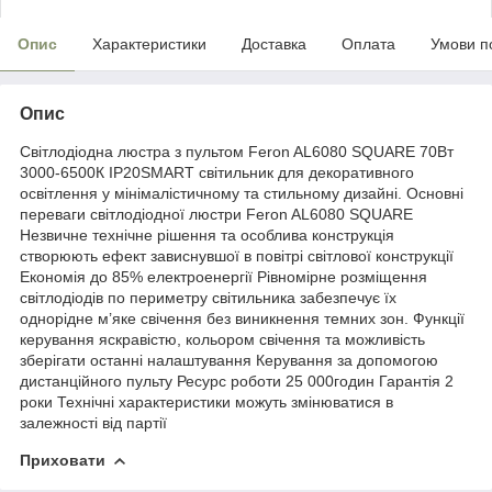
Опис
Характеристики
Доставка
Оплата
Умови п
Опис
Світлодіодна люстра з пультом Feron AL6080 SQUARE 70Вт
3000-6500К IP20SMART світильник для декоративного
освітлення у мінімалістичному та стильному дизайні. Основні
переваги світлодіодної люстри Feron AL6080 SQUARE
Незвичне технічне рішення та особлива конструкція
створюють ефект зависнувшої в повітрі світлової конструкції
Економія до 85% електроенергії Рівномірне розміщення
світлодіодів по периметру світильника забезпечує їх
однорідне м’яке свічення без виникнення темних зон. Функції
керування яскравістю, кольором свічення та можливість
зберігати останні налаштування Керування за допомогою
дистанційного пульту Ресурс роботи 25 000годин Гарантія 2
роки Технічні характеристики можуть змінюватися в
залежності від партії
Приховати