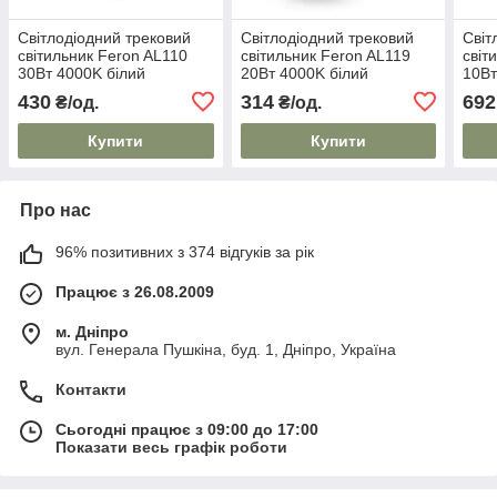
Світлодіодний трековий
Світлодіодний трековий
Світ
світильник Feron AL110
світильник Feron AL119
світ
30Вт 4000K білий
20Вт 4000K білий
10Вт
430
314
692
₴/од.
₴/од.
Купити
Купити
Про нас
96% позитивних з 374 відгуків за рік
Працює з 26.08.2009
м. Дніпро
вул. Генерала Пушкіна, буд. 1, Дніпро, Україна
Контакти
Сьогодні працює з 09:00 до 17:00
Показати весь графік роботи