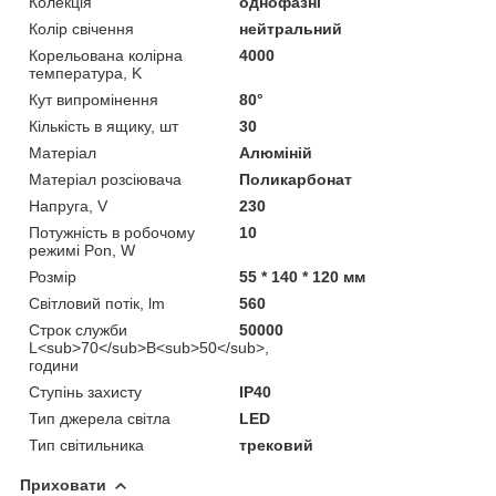
Колекція
однофазні
Колір свічення
нейтральний
Корельована колірна
4000
температура, K
Кут випромінення
80°
Кількість в ящику, шт
30
Матеріал
Алюміній
Матеріал розсіювача
Поликарбонат
Напруга, V
230
Потужність в робочому
10
режимі Pon, W
Розмір
55 * 140 * 120 мм
Світловий потік, lm
560
Строк служби
50000
L<sub>70</sub>B<sub>50</sub>,
години
Ступінь захисту
IP40
Тип джерела світла
LED
Тип світильника
трековий
Приховати