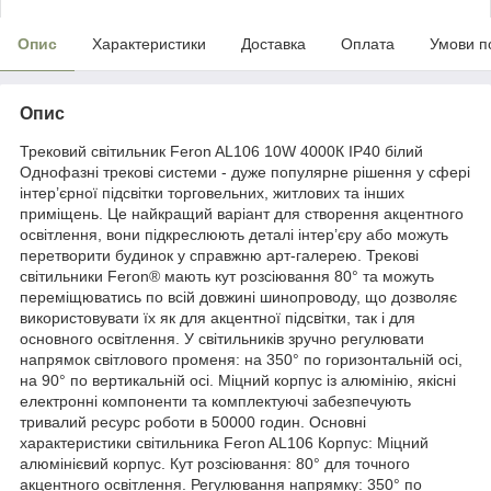
Опис
Характеристики
Доставка
Оплата
Умови п
Опис
Трековий світильник Feron AL106 10W 4000К IP40 білий
Однофазні трекові системи - дуже популярне рішення у сфері
інтер’єрної підсвітки торговельних, житлових та інших
приміщень. Це найкращий варіант для створення акцентного
освітлення, вони підкреслюють деталі інтер’єру або можуть
перетворити будинок у справжню арт-галерею. Трекові
світильники Feron® мають кут розсіювання 80° та можуть
переміщюватись по всій довжині шинопроводу, що дозволяє
використовувати їх як для акцентної підсвітки, так і для
основного освітлення. У світильників зручно регулювати
напрямок світлового променя: на 350° по горизонтальній осі,
на 90° по вертикальній осі. Міцний корпус із алюмінію, якісні
електронні компоненти та комплектуючі забезпечують
тривалий ресурс роботи в 50000 годин. Основні
характеристики світильника Feron AL106 Корпус: Міцний
алюмінієвий корпус. Кут розсіювання: 80° для точного
акцентного освітлення. Регулювання напрямку: 350° по