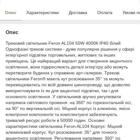
Опис
Характеристики
Доставка
Оплата
Умови п
Опис
Трековий світильник Feron AL104 50W 4000К IP40 білий
Однофазні трекові системи - дуже популярне рішення у сфері
інтер’єрної підсвітки торговельних, житлових та інших
приміщень. Це найкращий варіант для створення акцентного
освітлення, вони підкреслюють деталі інтер’єру або можуть
перетворити будинок у справжню арт-галерею. Трекові
світильники Feron® мають кут розсіювання 35° та можуть
переміщюватись по всій довжині шинопроводу, що дозволяє
використовувати їх як для акцентної підсвітки, так і для
основного освітлення. У світильників зручно регулювати
напрямок світлового променя: на 360° по горизонтальній осі,
на 90° по вертикальній осі. Міцний корпус із алюмінію, якісні
електронні компоненти та комплектуючі забезпечують
тривалий ресурс роботи в 50000 годин. Основні
характеристики світильника Feron AL104 Корпус: Міцний
алюмінієвий корпус. Кут розсіювання: 35° для точного
акцентного освітлення. Регулювання напрямку: 360° по