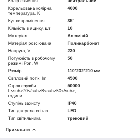
Колір свічення
нейтральний
Корельована колірна
4000
температура, K
Кут випромінення
35°
Кількість в ящику, шт
10
Матеріал
Алюміній
Матеріал розсіювача
Поликарбонат
Напруга, V
230
Потужність в робочому
50
режимі Pon, W
Розмір
110*232*210 мм
Світловий потік, lm
4500
Строк служби
50000
L<sub>70</sub>B<sub>50</sub>,
години
Ступінь захисту
IP40
Тип джерела світла
LED
Тип світильника
трековий
Приховати