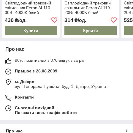
Світлодіодний трековий
Світлодіодний трековий
Світ
світильник Feron AL110
світильник Feron AL119
світ
30Вт 4000K білий
20Вт 4000K білий
20Вт
430
314
525
₴/од.
₴/од.
Купити
Купити
Про нас
96% позитивних з 370 відгуків за рік
Працює з 26.08.2009
м. Дніпро
вул. Генерала Пушкіна, буд. 1, Дніпро, Україна
Контакти
Сьогодні вихідний
Показати весь графік роботи
Про нас