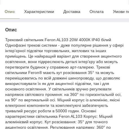
Опис
Характеристики
Доставка
Оплата
Умови п
Опис
Трековий світильник Feron AL103 20W 4000К IP40 білий
Однофазні трекові системи - дуже популярне рішення у сфері
інтер’єрної підсвітки торговельних, житлових та інших
приміщень. Це найкращий варіант для створення акцентного
освітлення, вони підкреслюють деталі інтер’єру або можуть
перетворити будинок у справжню арт-галерею. Трекові
світильники Feron® мають кут розсіювання 35° та можуть
переміщюватись по всій довжині шинопроводу, що дозволяє
використовувати їх як для акцентної підсвітки, так і для
основного освітлення. У світильників зручно регулювати
напрямок світлового променя: на 360° по горизонтальній осі,
на 90° по вертикальній осі. Міцний корпус із алюмінію, якісні
електронні компоненти та комплектуючі забезпечують
тривалий ресурс роботи в 50000 годин. Основні
характеристики світильника Feron AL103 Корпус: Міцний
алюмінієвий корпус. Кут розсіювання: 35° для точного
акцентного освітлення. Регулювання напрямку: 360° по