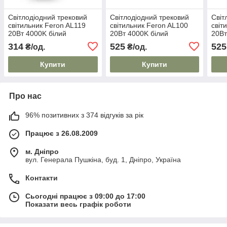
Світлодіодний трековий
Світлодіодний трековий
Світ
світильник Feron AL119
світильник Feron AL100
світ
20Вт 4000K білий
20Вт 4000K білий
20Вт
314
525
525
₴/од.
₴/од.
Купити
Купити
Про нас
96% позитивних з 374 відгуків за рік
Працює з 26.08.2009
м. Дніпро
вул. Генерала Пушкіна, буд. 1, Дніпро, Україна
Контакти
Сьогодні працює з 09:00 до 17:00
Показати весь графік роботи