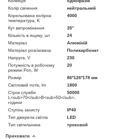
Колекція
однофазні
Колір свічення
нейтральний
Корельована колірна
4000
температура, K
Кут випромінення
35°
Кількість в ящику, шт
24
Матеріал
Алюміній
Матеріал розсіювача
Поликарбонат
Напруга, V
230
Потужність в робочому
20
режимі Pon, W
Розмір
86*126*178 мм
Світловий потік, lm
1800
Строк служби
50000
L<sub>70</sub>B<sub>50</sub>,
години
Ступінь захисту
IP40
Тип джерела світла
LED
Тип світильника
трековий
Приховати