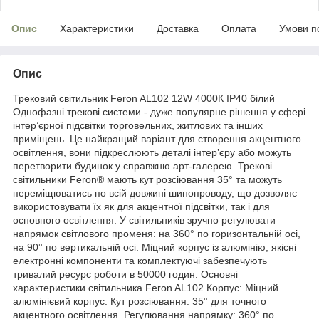
Опис
Характеристики
Доставка
Оплата
Умови п
Опис
Трековий світильник Feron AL102 12W 4000К IP40 білий
Однофазні трекові системи - дуже популярне рішення у сфері
інтер’єрної підсвітки торговельних, житлових та інших
приміщень. Це найкращий варіант для створення акцентного
освітлення, вони підкреслюють деталі інтер’єру або можуть
перетворити будинок у справжню арт-галерею. Трекові
світильники Feron® мають кут розсіювання 35° та можуть
переміщюватись по всій довжині шинопроводу, що дозволяє
використовувати їх як для акцентної підсвітки, так і для
основного освітлення. У світильників зручно регулювати
напрямок світлового променя: на 360° по горизонтальній осі,
на 90° по вертикальній осі. Міцний корпус із алюмінію, якісні
електронні компоненти та комплектуючі забезпечують
тривалий ресурс роботи в 50000 годин. Основні
характеристики світильника Feron AL102 Корпус: Міцний
алюмінієвий корпус. Кут розсіювання: 35° для точного
акцентного освітлення. Регулювання напрямку: 360° по