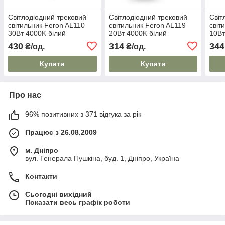
Світлодіодний трековий
Світлодіодний трековий
Світ
світильник Feron AL110
світильник Feron AL119
світ
30Вт 4000K білий
20Вт 4000K білий
10Вт
430
314
344
₴/од.
₴/од.
Купити
Купити
Про нас
96% позитивних з 371 відгука за рік
Працює з 26.08.2009
м. Дніпро
вул. Генерала Пушкіна, буд. 1, Дніпро, Україна
Контакти
Сьогодні вихідний
Показати весь графік роботи