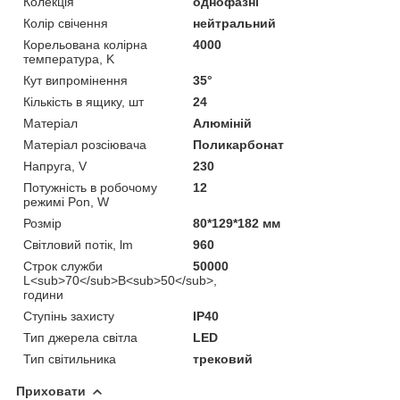
Колекція
однофазні
Колір свічення
нейтральний
Корельована колірна
4000
температура, K
Кут випромінення
35°
Кількість в ящику, шт
24
Матеріал
Алюміній
Матеріал розсіювача
Поликарбонат
Напруга, V
230
Потужність в робочому
12
режимі Pon, W
Розмір
80*129*182 мм
Світловий потік, lm
960
Строк служби
50000
L<sub>70</sub>B<sub>50</sub>,
години
Ступінь захисту
IP40
Тип джерела світла
LED
Тип світильника
трековий
Приховати