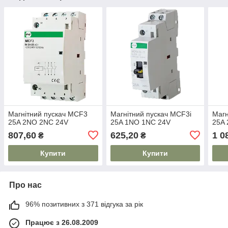
Магнітний пускач MCF3
Магнітний пускач MCF3i
Магн
25A 2NO 2NC 24V
25A 1NО 1NC 24V
25A
807,60
625,20
1 0
₴
₴
Купити
Купити
Про нас
96% позитивних з 371 відгука за рік
Працює з 26.08.2009