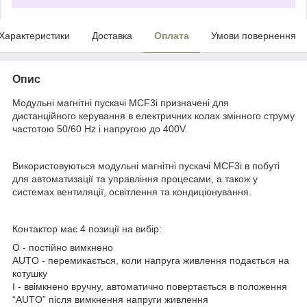
Характеристики
Доставка
Оплата
Умови повернення
Опис
Модульні магнітні пускачі MCF3i призначені для
дистанційного кeрування в електричних колах змінного струму
частотою 50/60 Hz і напругою до 400V.
Використовуються модульні магнітні пускачі MCF3i в побуті
для автоматизації та управління процесами, а також у
системах вентиляції, освітлення та кондиціонування.
Контактор має 4 позиції на вибір:
O - постійно вимкнено
AUTO - перемикається, коли напруга живлення подається на
котушку
I - ввімкнено вручну, автоматично повертається в положення
“AUTO” після вимкнення напруги живлення