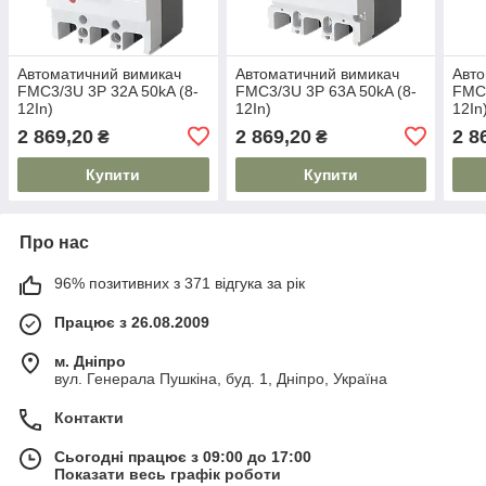
Автоматичний вимикач
Автоматичний вимикач
Авто
FMC3/3U 3P 32A 50kA (8-
FMC3/3U 3P 63A 50kA (8-
FMC3
12In)
12In)
12In
2 869,20
2 869,20
2 8
₴
₴
Купити
Купити
Про нас
96% позитивних з 371 відгука за рік
Працює з 26.08.2009
м. Дніпро
вул. Генерала Пушкіна, буд. 1, Дніпро, Україна
Контакти
Сьогодні працює з 09:00 до 17:00
Показати весь графік роботи