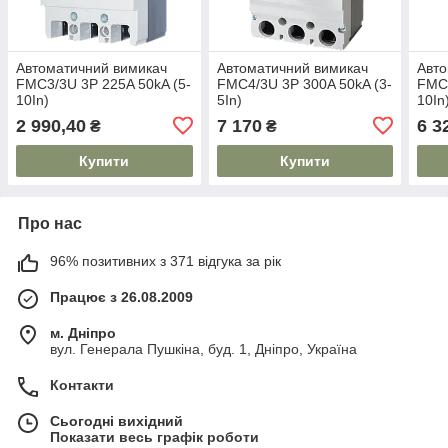
Автоматичний вимикач
Автоматичний вимикач
Авто
FMC3/3U 3P 225A 50kA (5-
FMC4/3U 3P 300A 50kA (3-
FMC4
10In)
5In)
10In
2 990,40
7 170
6 3
₴
₴
Купити
Купити
Про нас
96% позитивних з 371 відгука за рік
Працює з 26.08.2009
м. Дніпро
вул. Генерала Пушкіна, буд. 1, Дніпро, Україна
Контакти
Сьогодні вихідний
Показати весь графік роботи