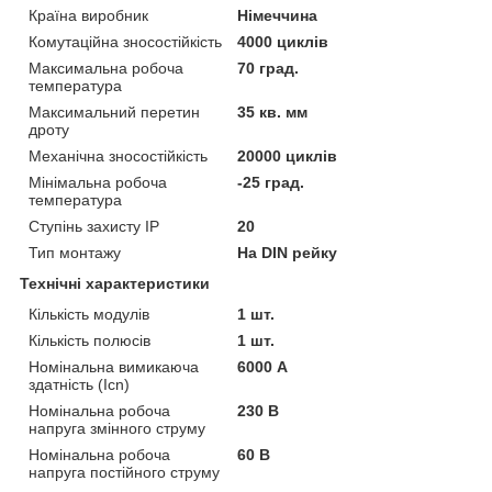
Країна виробник
Німеччина
Комутаційна зносостійкість
4000 циклів
Максимальна робоча
70 град.
температура
Максимальний перетин
35 кв. мм
дроту
Механічна зносостійкість
20000 циклів
Мінімальна робоча
-25 град.
температура
Ступінь захисту IP
20
Тип монтажу
На DIN рейку
Технічні характеристики
Кількість модулів
1 шт.
Кількість полюсів
1 шт.
Номінальна вимикаюча
6000 А
здатність (Icn)
Номінальна робоча
230 В
напруга змінного струму
Номінальна робоча
60 В
напруга постійного струму