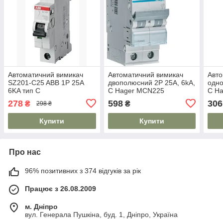
Автоматичний вимикач
Автоматичний вимикач
Авто
SZ201-C25 ABB 1P 25А
двополюсний 2P 25A, 6kA,
одно
6KA тип C
C Hager MCN225
C H
2CDS251025R0254
278
598
306
₴
₴
298 ₴
Купити
Купити
Про нас
96% позитивних з 374 відгуків за рік
Працює з 26.08.2009
м. Дніпро
вул. Генерала Пушкіна, буд. 1, Дніпро, Україна