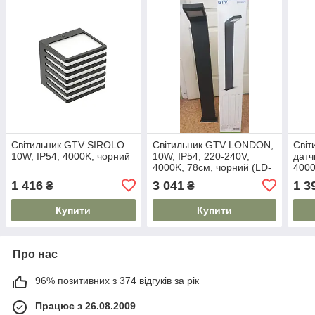
Світильник GTV SIROLO
Світильник GTV LONDON,
Світ
10W, IP54, 4000K, чорний
10W, IP54, 220-240V,
датч
4000K, 78см, чорний (LD-
4000
LON10W78P-10)
TER
1 416
3 041
1 3
₴
₴
Купити
Купити
Про нас
96% позитивних з 374 відгуків за рік
Працює з 26.08.2009