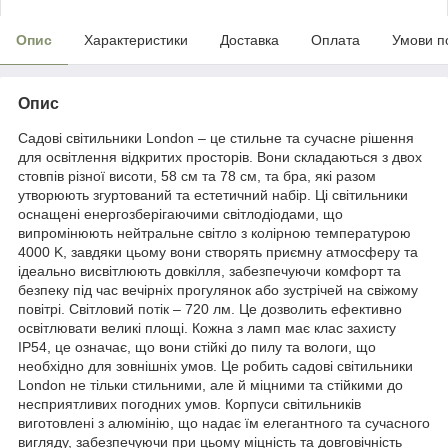
Опис
Характеристики
Доставка
Оплата
Умови п
Опис
Садові світильники London – це стильне та сучасне рішення
для освітлення відкритих просторів. Вони складаються з двох
стовпів різної висоти, 58 см та 78 см, та бра, які разом
утворюють згуртований та естетичний набір. Ці світильники
оснащені енергозберігаючими світлодіодами, що
випромінюють нейтральне світло з колірною температурою
4000 K, завдяки цьому вони створять приємну атмосферу та
ідеально висвітлюють довкілля, забезпечуючи комфорт та
безпеку під час вечірніх прогулянок або зустрічей на свіжому
повітрі. Світловий потік – 720 лм. Це дозволить ефективно
освітлювати великі площі. Кожна з ламп має клас захисту
IP54, це означає, що вони стійкі до пилу та вологи, що
необхідно для зовнішніх умов. Це робить садові світильники
London не тільки стильними, але й міцними та стійкими до
несприятливих погодних умов. Корпуси світильників
виготовлені з алюмінію, що надає їм елегантного та сучасного
вигляду, забезпечуючи при цьому міцність та довговічність