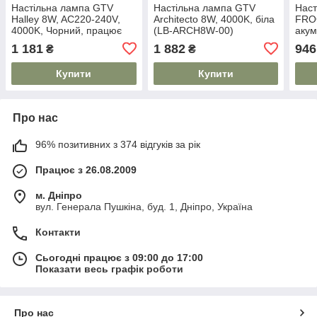
Настільна лампа GTV
Настільна лампа GTV
Наст
Halley 8W, AC220-240V,
Architecto 8W, 4000K, біла
FROG
4000K, Чорний, працює
(LB-ARCH8W-00)
акум
від power bank (LB-
Біли
1 181
1 882
946
₴
₴
HAL8W-10-DEC)
DEC
Купити
Купити
Про нас
96% позитивних з 374 відгуків за рік
Працює з 26.08.2009
м. Дніпро
вул. Генерала Пушкіна, буд. 1, Дніпро, Україна
Контакти
Сьогодні працює з 09:00 до 17:00
Показати весь графік роботи
Про нас