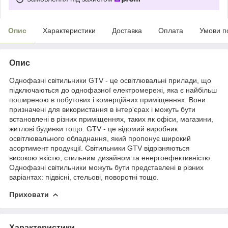
Опис
Характеристики
Доставка
Оплата
Умови п
Опис
Однофазні світильники GTV - це освітлювальні прилади, що
підключаються до однофазної електромережі, яка є найбільш
поширеною в побутових і комерційних приміщеннях. Вони
призначені для використання в інтер'єрах і можуть бути
встановлені в різних приміщеннях, таких як офіси, магазини,
житлові будинки тощо. GTV - це відомий виробник
освітлювального обладнання, який пропонує широкий
асортимент продукції. Світильники GTV відрізняються
високою якістю, стильним дизайном та енергоефективністю.
Однофазні світильники можуть бути представлені в різних
варіантах: підвісні, стельові, поворотні тощо.
Приховати
Характеристики