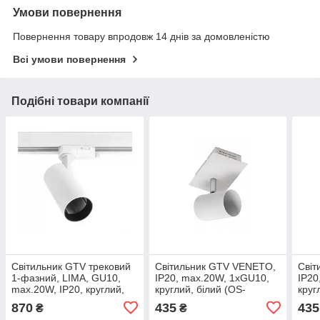
Умови повернення
Повернення товару впродовж 14 днів за домовленістю
Всі умови повернення
Подібні товари компанії
Світильник GTV трековий
Світильник GTV VENETO,
Світ
1-фазний, LIMA, GU10,
IP20, max.20W, 1xGU10,
IP20
max.20W, IP20, круглий,
круглий, білий (OS-
круг
білий (XLT-LMAGU10OB-
VEN20WO1-00)
VEN
870
435
435
₴
₴
NB)