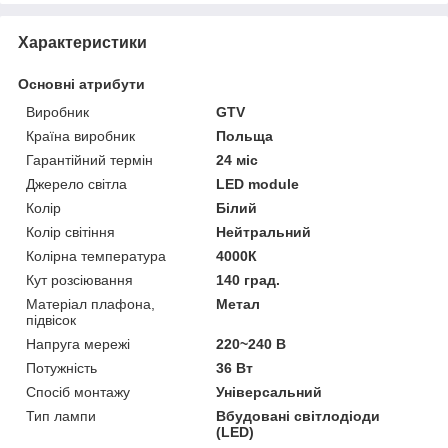
Характеристики
Основні атрибути
Виробник
GTV
Країна виробник
Польща
Гарантійний термін
24 міс
Джерело світла
LED module
Колір
Білий
Колір світіння
Нейтральний
Колірна температура
4000К
Кут розсіювання
140 град.
Матеріал плафона,
Метал
підвісок
Напруга мережі
220~240 В
Потужність
36 Вт
Спосіб монтажу
Універсальний
Тип лампи
Вбудовані світлодіоди
(LED)