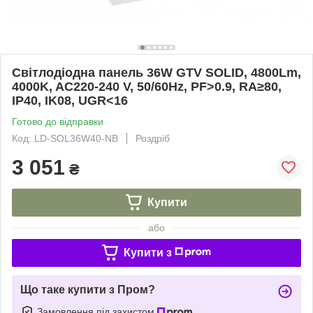
Світлодіодна панель 36W GTV SOLID, 4800Lm,
4000K, AC220-240 V, 50/60Hz, PF>0.9, RA≥80,
IP40, IK08, UGR<16
Готово до відправки
Код: LD-SOL36W40-NB
Роздріб
3 051
₴
Купити
або
Купити з
Що таке купити з Пром?
Замовлення під захистом