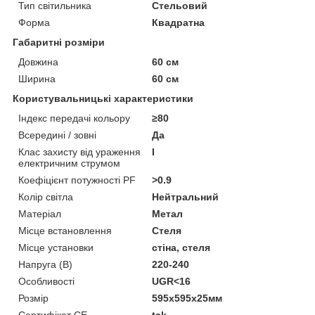
Тип світильника
Стельовий
Форма
Квадратна
Габаритні розміри
Довжина
60 см
Ширина
60 см
Користувальницькі характеристики
Індекс передачі кольору
≥80
Всередині / зовні
Да
Клас захисту від ураження
I
електричним струмом
Коефіцієнт потужності PF
>0.9
Колір світла
Нейтральний
Матеріал
Метал
Місце встановлення
Стеля
Місце установки
стіна, стеля
Напруга (В)
220-240
Особливості
UGR<16
Розмір
595х595х25мм
Сертифікат CE
tak