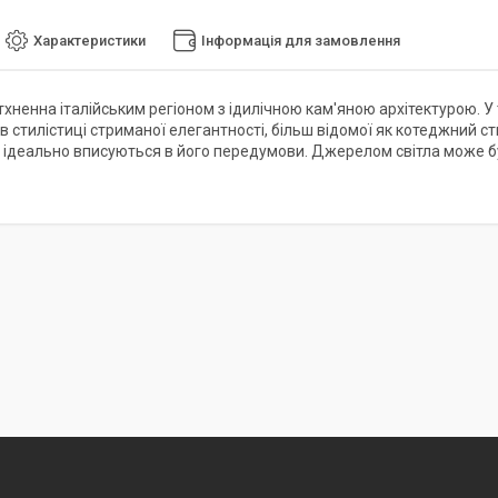
Характеристики
Інформація для замовлення
тхненна італійським регіоном з ідилічною кам'яною архітектурою. У
в стилістиці стриманої елегантності, більш відомої як котеджний 
 ідеально вписуються в його передумови. Джерелом світла може бу