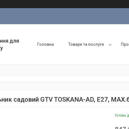
ння для
Головна
Товари та послуги
Про
ту
ьник садовий GTV TOSKANA-AD, E27, MAX.60W
Готово 