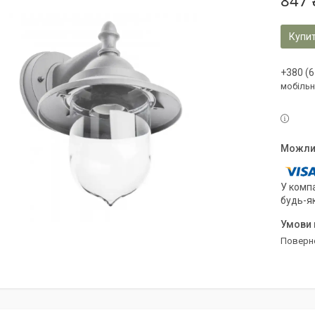
847 
Купи
+380 (6
мобільн
У компа
будь-я
поверн