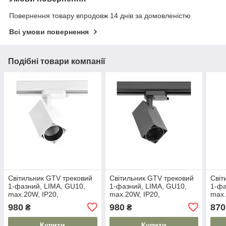
Повернення товару впродовж 14 днів за домовленістю
Всі умови повернення
Подібні товари компанії
Світильник GTV трековий
Світильник GTV трековий
Світ
1-фазний, LIMA, GU10,
1-фазний, LIMA, GU10,
1-фа
max.20W, IP20,
max.20W, IP20,
max.
квадратний, білий (XLT-
квадратний, чорний (XLT-
біл
980
980
870
₴
₴
LMAGU10KB-NB)
LMAGU10KC-NB)
NB)
Купити
Купити