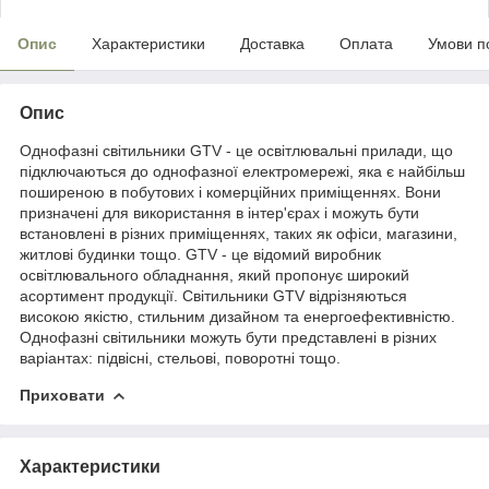
Опис
Характеристики
Доставка
Оплата
Умови п
Опис
Однофазні світильники GTV - це освітлювальні прилади, що
підключаються до однофазної електромережі, яка є найбільш
поширеною в побутових і комерційних приміщеннях. Вони
призначені для використання в інтер'єрах і можуть бути
встановлені в різних приміщеннях, таких як офіси, магазини,
житлові будинки тощо. GTV - це відомий виробник
освітлювального обладнання, який пропонує широкий
асортимент продукції. Світильники GTV відрізняються
високою якістю, стильним дизайном та енергоефективністю.
Однофазні світильники можуть бути представлені в різних
варіантах: підвісні, стельові, поворотні тощо.
Приховати
Характеристики