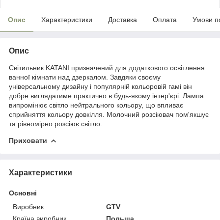
Опис
Характеристики
Доставка
Оплата
Умови п
Опис
Світильник KATANI призначений для додаткового освітлення
ванної кімнати над дзеркалом. Завдяки своєму
універсальному дизайну і популярній кольоровій гамі він
добре виглядатиме практично в будь-якому інтер'єрі. Лампа
випромінює світло нейтрального кольору, що впливає
сприйняття кольору довкілля. Молочний розсіювач пом'якшує
та рівномірно розсіює світло.
Приховати
Характеристики
Основні
Виробник
GTV
Країна виробник
Польща