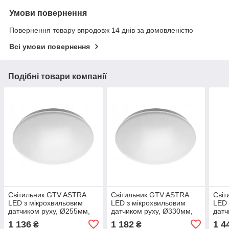
Умови повернення
Повернення товару впродовж 14 днів за домовленістю
Всі умови повернення
Подібні товари компанії
Світильник GTV ASTRA
Світильник GTV ASTRA
Світ
LED з мікрохвильовим
LED з мікрохвильовим
LED 
датчиком руху, Ø255мм,
датчиком руху, Ø330мм,
датч
4000К, 12W, 960Lm,
4000К, 18W, 1440Lm,
4000
1 136
1 182
1 4
₴
₴
AC220-240В, 50/60Гц,
AC220-240В, 50/60Гц,
AC22