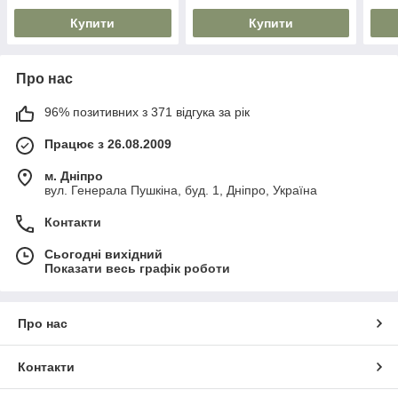
PF>0,5, IP54
PF>0,5, IP54
PF>0
Купити
Купити
Про нас
96% позитивних з 371 відгука за рік
Працює з 26.08.2009
м. Дніпро
вул. Генерала Пушкіна, буд. 1, Дніпро, Україна
Контакти
Сьогодні вихідний
Показати весь графік роботи
Про нас
Контакти