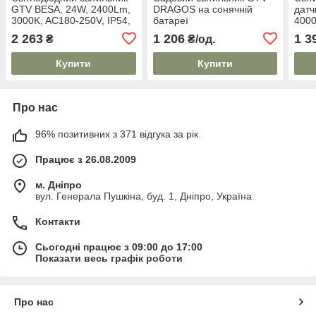
GTV BESA, 24W, 2400Lm,
DRAGOS на сонячній
датч
3000K, AC180-250V, IP54,
батареї
4000
IK10, PC+PC, круглий,
TER
2 263
1 206
1 3
₴
₴/од.
димер, білий
Купити
Купити
Про нас
96% позитивних з 371 відгука за рік
Працює з 26.08.2009
м. Дніпро
вул. Генерала Пушкіна, буд. 1, Дніпро, Україна
Контакти
Сьогодні працює з 09:00 до 17:00
Показати весь графік роботи
Про нас