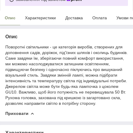
Опис
Характеристики
Доставка
Оплата
Умови п
Опис
Поворотні світильники - це категорія виробів, створених для
доповнення садів, доріжок, під'їзних шляхів і околиць будинків.
Саме завдяки їм, зберігаючи повний комфорт використання,
ми можемо насолоджуватися затишним освітленням,
підвищуючи безпеку і одночасно піклуючись про вишуканий
візуальний стиль. Завдяки змінній лампі, можна підібрати
інтенсивність та температуру світла під індивідуальні потреби.
Джерелом світла може бути будь-яка лампочка з цоколем
GU10. Важливо, щоб його потужність не перевищувала 50 Вт.
Рухома головка, захована під кришкою із загартовано скла,
дозволяє направити світло в потрібну сторону.
Приховати
Характеристики