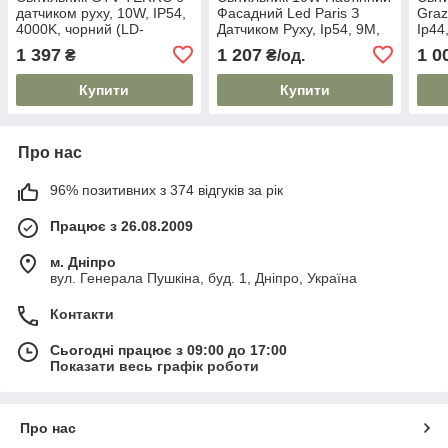
датчиком руху, 10W, IP54,
Фасадний Led Paris З
Graz
4000K, чорний (LD-
Датчиком Руху, Ip54, 9M,
Ip44
TER10WBPIR-10)
4000K, Чорний GTV
Graz
1 397
1 207
1 0
₴
₴/од.
Купити
Купити
Про нас
96% позитивних з 374 відгуків за рік
Працює з 26.08.2009
м. Дніпро
вул. Генерала Пушкіна, буд. 1, Дніпро, Україна
Контакти
Сьогодні працює з 09:00 до 17:00
Показати весь графік роботи
Про нас