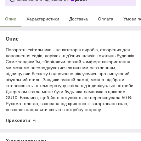
Опис
Характеристики
Доставка
Оплата
Умови п
Опис
Поворотні світильники - це категорія виробів, створених для
доповнення садів, доріжок, під'їзних шляхів і околиць будинків.
Саме завдяки їм, зберігаючи повний комфорт використання,
ми можемо насолоджуватися затишним освітленням,
підвищуючи безпеку і одночасно піклуючись про вишуканий
візуальний стиль. Завдяки змінній лампі, можна підібрати
інтенсивність та температуру світла під індивідуальні потреби.
Джерелом світла може бути будь-яка лампочка з цоколем
GU10. Важливо, щоб його потужність не перевищувала 50 Вт.
Рухома головка, захована під кришкою із загартовано скла,
дозволяє направити світло в потрібну сторону.
Приховати
Характеристики