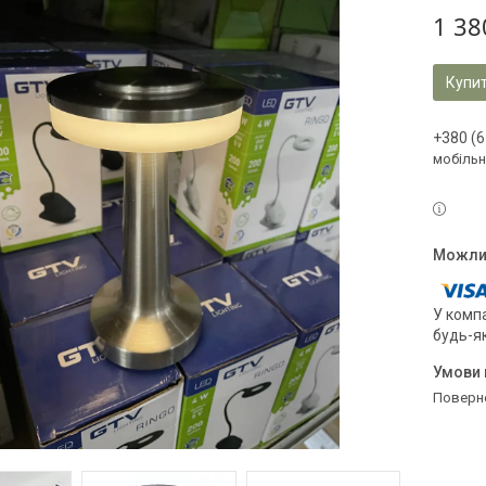
1 38
Купи
+380 (6
мобільн
У компа
будь-я
поверн