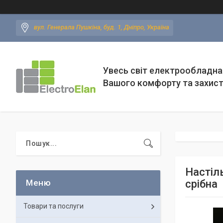
вул. Генерала Пушкіна, буд. 1, Дніпро, Україна
Увесь світ електрообладна
Вашого комфорту та захис
Настіл
срібна
Товари та послуги