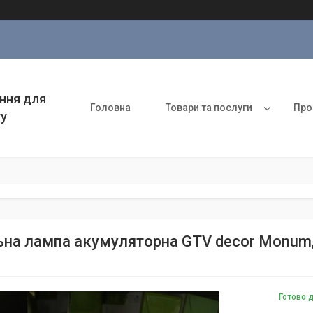
ння для
Головна
Товари та послуги
Про
ту
ьна лампа акумуляторна GTV decor Monum, 
Готово 