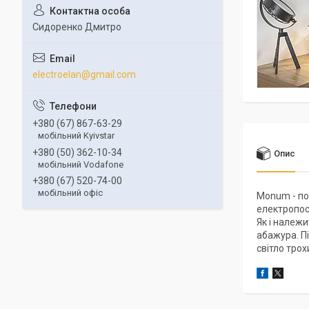
Сидоренко Дмитро
electroelan@gmail.com
+380 (67) 867-63-29
мобільний Kyivstar
+380 (50) 362-10-34
Опис
мобільний Vodafone
+380 (67) 520-74-00
мобільний офіс
Monum - по
електропос
Як і належ
абажура. П
світло тро