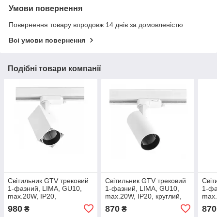
Умови повернення
Повернення товару впродовж 14 днів за домовленістю
Всі умови повернення
Подібні товари компанії
Світильник GTV трековий
Світильник GTV трековий
Світ
1-фазний, LIMA, GU10,
1-фазний, LIMA, GU10,
1-фа
max.20W, IP20,
max.20W, IP20, круглий,
max.
квадратний, білий (XLT-
білий (XLT-LMAGU10OB-
чорн
980
870
870
₴
₴
LMAGU10KB-NB)
NB)
LMA