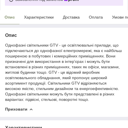
Опис
Характеристики
Доставка
Оплата
Умови п
Опис
Однофазні світильники GTV - це освітлювальні прилади, що
підключаються до однофазної електромережі, яка є найбільш
поширеною в побутових і комерційних приміщеннях. Вони
призначені для використання в інтер'єрах і можуть бути
встановлені в різних приміщеннях, таких як офіси, магазини,
житлові будинки тощо. GTV - це відомий виробник
освітлювального обладнання, який пропонує широкий
асортимент продукції. Світильники GTV відрізняються
високою якістю, стильним дизайном та енергоефективністю.
Однофазні світильники можуть бути представлені в різних
варіантах: підвісні, стельові, поворотні тощо.
Приховати
Характеристики