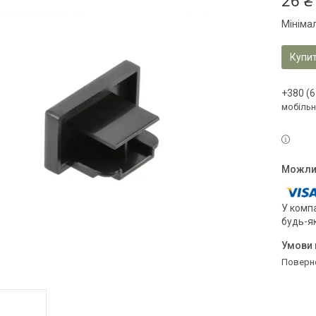
26 ₴
Мініма
Купи
+380 (6
мобільн
У компа
будь-я
поверн