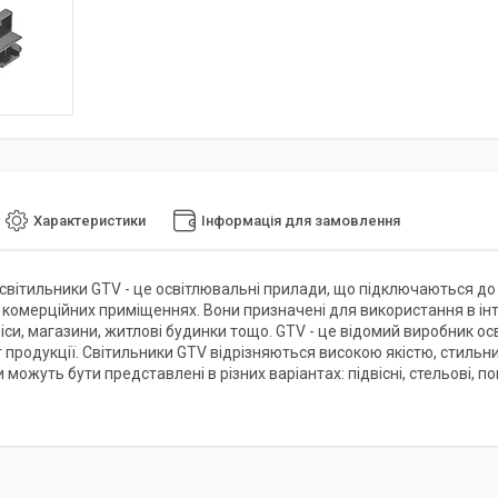
Характеристики
Інформація для замовлення
світильники GTV - це освітлювальні прилади, що підключаються д
і комерційних приміщеннях. Вони призначені для використання в інт
фіси, магазини, житлові будинки тощо. GTV - це відомий виробник 
 продукції. Світильники GTV відрізняються високою якістю, стиль
 можуть бути представлені в різних варіантах: підвісні, стельові, п