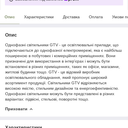
Опис
Характеристики
Доставка
Оплата
Умови п
Опис
Однофазні світильники GTV - це освітлювальні прилади, що
підключаються до однофазної електромережі, яка є найбільш
поширеною в побутових і комерційних приміщеннях. Вони
призначені для використання в інтер'єрах і можуть бути
встановлені в різних приміщеннях, таких як офіси, магазини,
житлові будинки тощо. GTV - це відомий виробник
освітлювального обладнання, який пропонує широкий
асортимент продукції. Світильники GTV відрізняються
високою якістю, стильним дизайном та енергоефективністю.
Однофазні світильники можуть бути представлені в різних
варіантах: підвісні, стельові, поворотні тощо.
Приховати
Характеристики