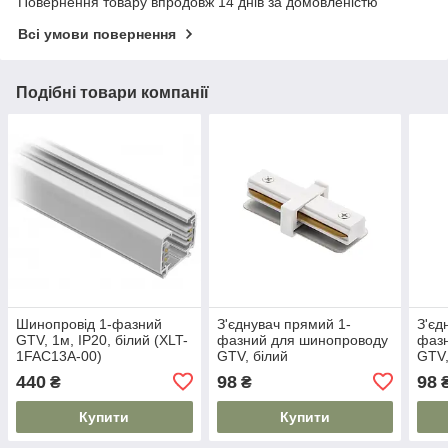
Повернення товару впродовж 14 днів за домовленістю
Всі умови повернення
Подібні товари компанії
Шинопровід 1-фазний
З'єднувач прямий 1-
З'єд
GTV, 1м, IP20, білий (XLT-
фазний для шинопроводу
фаз
1FAC13A-00)
GTV, білий
GTV,
440
98
98
₴
₴
Купити
Купити