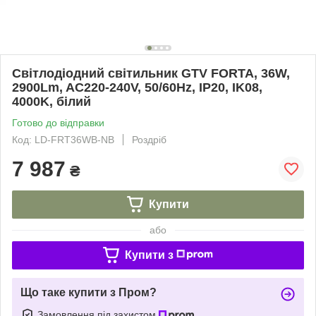
Світлодіодний світильник GTV FORTA, 36W,
2900Lm, AC220-240V, 50/60Hz, IP20, IK08,
4000K, білий
Готово до відправки
Код: LD-FRT36WB-NB
Роздріб
7 987
₴
Купити
або
Купити з
Що таке купити з Пром?
Замовлення під захистом