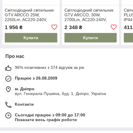
Світлодіодний світильник
Світлодіодний світильник
Світ
GTV ARCCO 25W,
GTV ARCCO, 30W,
PLUS
2250Lm, AC220-240V,
2700Lm, AC220-240V,
IP44
50/60Hz, PF>0,9, Ra≥80,
50/60Hz, PF>0,9, Ra≥80,
240V
1 956
2 348
411
₴
₴
IP44, IK08, 110°, 4000K
IP44, IK08, 110°, 4000K
4000
Купити
Купити
Про нас
96% позитивних з 374 відгуків за рік
Працює з 26.08.2009
м. Дніпро
вул. Генерала Пушкіна, буд. 1, Дніпро, Україна
Контакти
Сьогодні працює з 09:00 до 17:00
Показати весь графік роботи