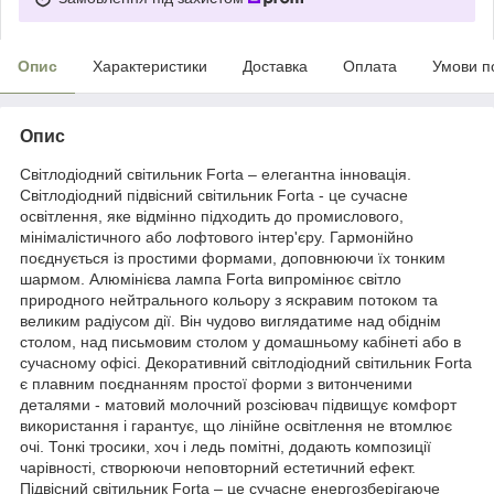
Опис
Характеристики
Доставка
Оплата
Умови п
Опис
Світлодіодний світильник Forta – елегантна інновація.
Світлодіодний підвісний світильник Forta - це сучасне
освітлення, яке відмінно підходить до промислового,
мінімалістичного або лофтового інтер'єру. Гармонійно
поєднується із простими формами, доповнюючи їх тонким
шармом. Алюмінієва лампа Forta випромінює світло
природного нейтрального кольору з яскравим потоком та
великим радіусом дії. Він чудово виглядатиме над обіднім
столом, над письмовим столом у домашньому кабінеті або в
сучасному офісі. Декоративний світлодіодний світильник Forta
є плавним поєднанням простої форми з витонченими
деталями - матовий молочний розсіювач підвищує комфорт
використання і гарантує, що лінійне освітлення не втомлює
очі. Тонкі тросики, хоч і ледь помітні, додають композиції
чарівності, створюючи неповторний естетичний ефект.
Підвісний світильник Forta – це сучасне енергозберігаюче