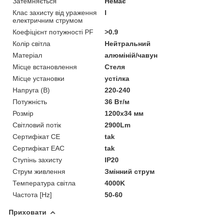
Затемняється
Немає
Клас захисту від ураження
I
електричним струмом
Коефіцієнт потужності PF
>0.9
Колір світла
Нейтральний
Матеріал
алюміній/чавун
Місце встановлення
Стеля
Місце установки
устілка
Напруга (В)
220-240
Потужність
36 Вт/м
Розмір
1200х34 мм
Світловий потік
2900Lm
Сертифікат CE
tak
Сертифікат EAC
tak
Ступінь захисту
IP20
Струм живлення
Змінний струм
Температура світла
4000K
Частота [Hz]
50-60
Приховати