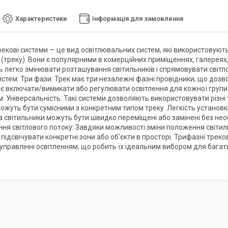
Характеристики
Інформація для замовлення
рекові системи — це вид освітлювальних систем, які використовують
 (треку). Вони є популярними в комерційних приміщеннях, галереях,
 легко змінювати розташування світильників і спрямовувати світло
стем: Три фази: Трек має три незалежні фазні провідники, що дозв
є включати/вимикати або регулювати освітлення для кожної групи 
. Універсальність: Такі системи дозволяють використовувати різні т
можуть бути сумісними з конкретним типом треку. Легкість установки
 а світильники можуть бути швидко переміщені або замінені без не
ня світлового потоку: Завдяки можливості зміни положення світил
 підсвічувати конкретні зони або об'єкти в просторі. Трифазні треко
 управлінні освітленням, що робить їх ідеальним вибором для багат