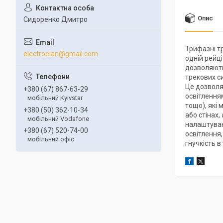
Опис
Сидоренко Дмитро
Трифазні т
electroelan@gmail.com
одній рейці
дозволяють
трекових си
Це дозволя
+380 (67) 867-63-29
освітленням
мобільний Kyivstar
тощо), які 
+380 (50) 362-10-34
або стінах,
мобільний Vodafone
налаштуван
+380 (67) 520-74-00
освітлення,
мобільний офіс
гнучкість в