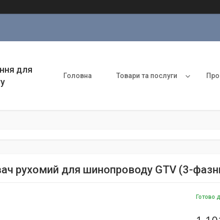
ння для
Головна
Товари та послуги
Про
ту
вач рухомий для шинопроводу GTV (3-фазни
Готово 