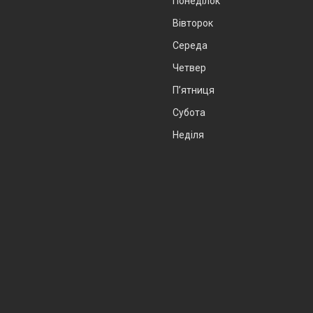
Понеділок
Вівторок
Середа
Четвер
Пʼятниця
Субота
Неділя