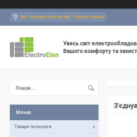
вул. Генерала Пушкіна, буд. 1, Дніпро, Україна
Увесь світ електрообладна
Вашого комфорту та захис
З'єдну
Товари та послуги