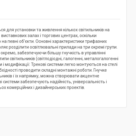
ся для установки та живлення кількох світильників на
 виставкових залах і торгових центрах, оскільки
 на певні об'єкти. Основні характеристики трифазних
оляє розділити освітлювальні прилади на три окремі групи.
окремо, забезпечуючи більшу гнучкість в управлінні
ипи світильників (світлодіодні, галогенні, металогалогенні
 і модифікації: Трекові системи легко монтуються на стелі
обхідності проводити складні монтажні роботи. Гнучке
ьників і їх напрямку, можна створювати акцентне
ві системи забезпечують надійність, універсальність і
ьох комерційних і дизайнерських проектів.