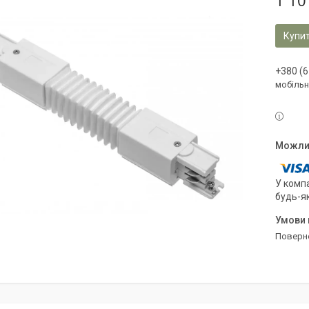
1 10
Купи
+380 (6
мобільн
У компа
будь-я
поверн