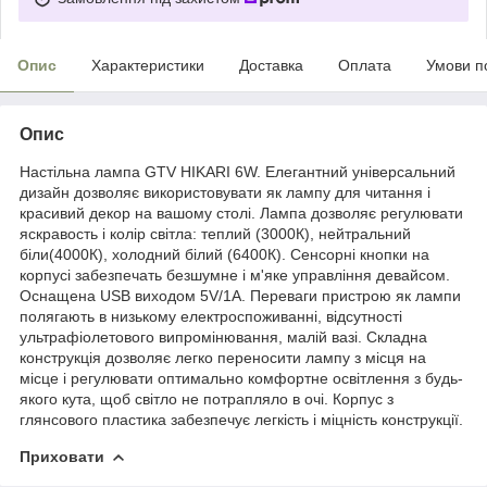
Опис
Характеристики
Доставка
Оплата
Умови п
Опис
Настільна лампа GTV HIKARI 6W. Елегантний універсальний
дизайн дозволяє використовувати як лампу для читання і
красивий декор на вашому столі. Лампа дозволяє регулювати
яскравость і колір світла: теплий (3000К), нейтральний
біли(4000К), холодний білий (6400К). Сенсорні кнопки на
корпусі забезпечать безшумне і м'яке управління девайсом.
Оснащена USB виходом 5V/1A. Переваги пристрою як лампи
полягають в низькому електроспоживанні, відсутності
ультрафіолетового випромінювання, малій вазі. Складна
конструкція дозволяє легко переносити лампу з місця на
місце і регулювати оптимально комфортне освітлення з будь-
якого кута, щоб світло не потрапляло в очі. Корпус з
глянсового пластика забезпечує легкість і міцність конструкції.
Приховати