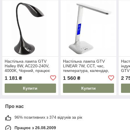
Настільна лампа GTV
Настільна лампа GTV
Наст
Halley 8W, AC220-240V,
LINEAR 7W, CCT, час,
інду
4000K, Чорний, працює
температура, календар,
GTV 
від power bank (LB-
будильник, Білий, працює
Чорн
1 181
1 560
2 7
₴
₴
HAL8W-10-DEC)
від power bank (LB-LIN7W-
від 
00-DEC)
BRE
Купити
Купити
Про нас
96% позитивних з 374 відгуків за рік
Працює з 26.08.2009