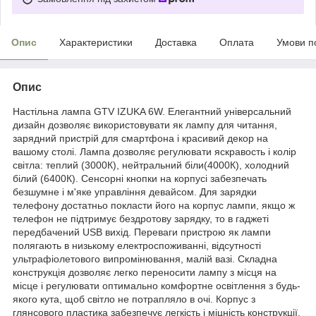
Опис
Характеристики
Доставка
Оплата
Умови п
Опис
Настільна лампа GTV IZUKA 6W. Елегантний універсальний
дизайн дозволяє використовувати як лампу для читання,
зарядний пристрій для смартфона і красивий декор на
вашому столі. Лампа дозволяє регулювати яскравость і колір
світла: теплий (3000К), нейтральний біли(4000К), холодний
білий (6400К). Сенсорні кнопки на корпусі забезпечать
безшумне і м'яке управління девайсом. Для зарядки
телефону достатньо покласти його на корпус лампи, якщо ж
телефон не підтримує бездротову зарядку, то в гаджеті
передбачений USB вихід. Переваги пристрою як лампи
полягають в низькому електроспоживанні, відсутності
ультрафіолетового випромінювання, малій вазі. Складна
конструкція дозволяє легко переносити лампу з місця на
місце і регулювати оптимально комфортне освітлення з будь-
якого кута, щоб світло не потрапляло в очі. Корпус з
глянсового пластика забезпечує легкість і міцність конструкції.