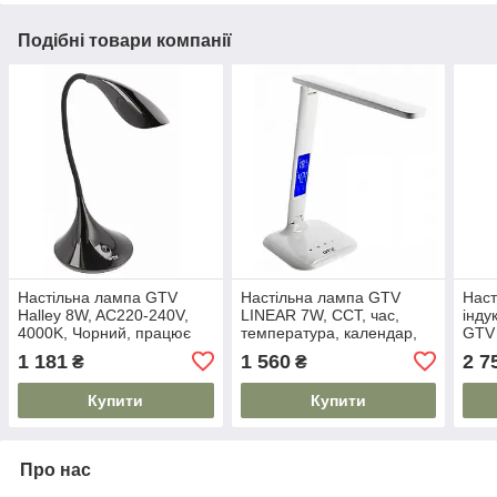
Подібні товари компанії
Настільна лампа GTV
Настільна лампа GTV
Наст
Halley 8W, AC220-240V,
LINEAR 7W, CCT, час,
інду
4000K, Чорний, працює
температура, календар,
GTV 
від power bank (LB-
будильник, Білий, працює
Чорн
1 181
1 560
2 7
₴
₴
HAL8W-10-DEC)
від power bank (LB-LIN7W-
від 
00-DEC)
BRE
Купити
Купити
Про нас