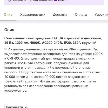
Опис
Характеристики
Доставка
Оплата
Умови п
Опис
Светильник светодиодный ITALIA с датчиком движения,
16 Вт, 1200 лм, 4000K, AC220-240В, IP20, 360°, круглый
PIR - датчик движения, реакционный на ИК-излучение. Он
выделяет естественное освещение для глаз на уровне 4000K
и CRI>80, благоприятный для концентрации внимания и
работы. IP20 - это светильник, предназначенный для
установки внутри помещений с нормальной степенью
сырости. Продолжительность жизни светильника составляет
40 000 часов и не менее 20 000 циклов ввода/выкл. с
трехлетней гарантии. Ясные инструкции позволяют легко
установить без использования специализированных
инструментов.
Приховати