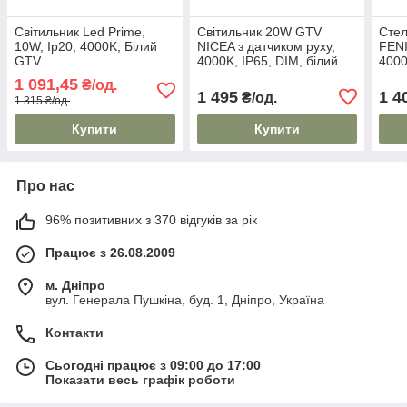
Світильник Led Prime,
Світильник 20W GTV
Стел
10W, Ip20, 4000K, Білий
NICEA з датчиком руху,
FEN
GTV
4000K, IP65, DIM, білий
4000
AC22
1 091,45
₴/од.
PF>0
1 495
1 4
₴/од.
1 315 ₴/од.
Купити
Купити
Про нас
96% позитивних з 370 відгуків за рік
Працює з 26.08.2009
м. Дніпро
вул. Генерала Пушкіна, буд. 1, Дніпро, Україна
Контакти
Сьогодні працює з 09:00 до 17:00
Показати весь графік роботи