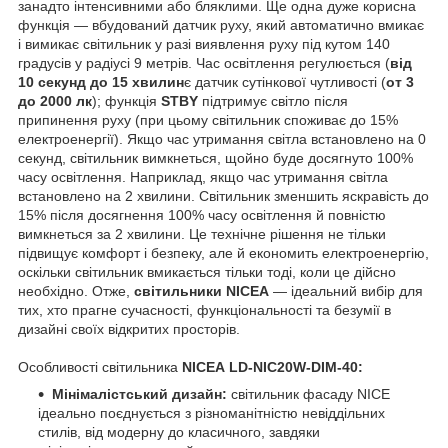
занадто інтенсивними або бляклими. Ще одна дуже корисна
функція — вбудований датчик руху, який автоматично вмикає
і вимикає світильник у разі виявлення руху під кутом 140
градусів у радіусі 9 метрів. Час освітлення регулюється (
від
10 секунд до 15 хвилин
є датчик сутінкової чутливості (
от 3
до 2000 лк
); функція
STBY
підтримує світло після
припинення руху (при цьому світильник споживає до 15%
електроенергії). Якщо час утримання світла встановлено на 0
секунд, світильник вимкнеться, щойно буде досягнуто 100%
часу освітлення. Наприклад, якщо час утримання світла
встановлено на 2 хвилини. Світильник зменшить яскравість до
15% після досягнення 100% часу освітлення й повністю
вимкнеться за 2 хвилини. Це технічне рішення не тільки
підвищує комфорт і безпеку, але й економить електроенергію,
оскільки світильник вмикається тільки тоді, коли це дійсно
необхідно. Отже,
світильники NICEA
— ідеальний вибір для
тих, хто прагне сучасності, функціональності та безумії в
дизайні своїх відкритих просторів.
Особливості світильника
NICEA LD-NIC20W-DIM-40:
Мінімалістський дизайн:
світильник фасаду NICE
ідеально поєднується з різноманітністю невіддільних
стилів, від модерну до класичного, завдяки