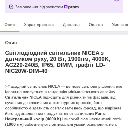
Замовлення під захистом
Опис
Характеристики
Доставка
Оплата
Умови п
Опис
Світлодіодний світильник
NICEA
з
датчиком руху, 20 Вт, 1900лм, 4000K,
AC220-240В, IP65, DIMM, графіт
LD-
NIC20W-DIM-40
>Фасадний світильник NICEA — це нове світлове рішення, яке
ідеально вписується в тенденцію мінімалістського дизайну.
Світильник NICEA
підходить для різних типів фасадів, від
сучасних до класичних архітектурних проєктів, його
особливістю є здатність освітлювати весь фасад, що відрізняє
його від аналогічних продуктів, як-от світильник
Paris
.
Нейтральний колір (4000 К)
і високий люмінесцентний потік
(1900 лм
) забезпечують оптимальні умови освітлення, не є