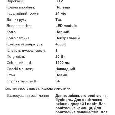
Виробник
GTV
Країна виробник
Польща
Гарантійний термін
24 міс
Датчик руху
Так
Джерело світла
LED module
Колір
Чорний
Колір світіння
Нейтральний
Колірна температура
4000К
Кількість джерел світла
1
Потужність
20 Вт
Світловий потік
1900 лм
Спосіб монтажу
Накладний
Стан
Новий
Ступінь захисту IP
54
Користувальницькі характеристики
Застосування освітлення
Для зовнішнього освітлення
будівель, Для освітлення
вхідних дверей і воріт, Для
освітлення крильця, Для
освітлення ландшафтів, Для