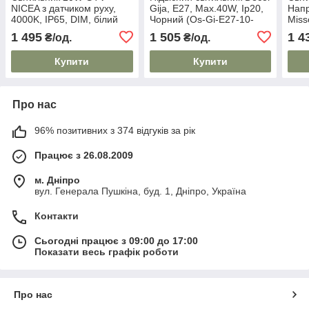
NICEA з датчиком руху,
Gija, E27, Max.40W, Ip20,
Напр
4000K, IP65, DIM, білий
Чорний (Os-Gi-E27-10-
Miss
Dec) GTV
4000
1 495
1 505
1 4
₴/од.
₴/од.
(Ld-
Купити
Купити
Про нас
96% позитивних з 374 відгуків за рік
Працює з 26.08.2009
м. Дніпро
вул. Генерала Пушкіна, буд. 1, Дніпро, Україна
Контакти
Сьогодні працює з 09:00 до 17:00
Показати весь графік роботи
Про нас