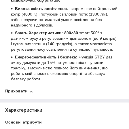
мінімалістичному дизайну.
Висока якість освітлення:
випромінює нейтральний
колір (4000 K) і потужний світловий потік (1900 лм),
забезпечуючи оптимальні умови освітлення без
надмірного відблисків.
Smart- Характеристики: 800×80
smart 500* з
датчиком руху з регульованим діапазоном (до 9 метрів)
і кутом виявлення (140 градусів), а також можливістю
регулювання часу освітлення та сутінкової чутливості.
Енергоефективність і безпека:
Функція STBY дає
змогу димувати до 15% потужності після зупинки
трафіку, з можливістю повного його вимкнення, що
робить свій внесок в економію енергії та збільшує
безпеку роботи.
Приховати
Характеристики
Основні атрибути