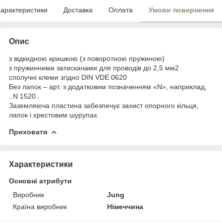
арактеристики
Доставка
Оплата
Умови повернення
Опис
з відкидною кришкою (з поворотною пружиною)
з пружинними затискачами для проводів до 2,5 мм
2
сполучні клеми згідно DIN VDE 0620
Без лапок – арт. з додатковим позначенням «N», наприклад,
..N 1520..
Заземляюча пластина забезпечує захист опорного кільця,
лапок і хрестовим шурупах.
Приховати
Характеристики
Основні атрибути
Виробник
Jung
Країна виробник
Німеччина