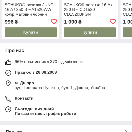
SCHUKO®-розетка JUNG
SCHUKO®-розетка 16 A /
SCHU
16 A / 250 B ~ A1520WW
250 B ~ CD1520
250 
колір матовий чорний
CD1520BFGN
CD1
графіт, A1520BFSWM
996
1 000
1 0
₴
₴
Купити
Купити
Про нас
96% позитивних з 370 відгуків за рік
Працює з 26.08.2009
м. Дніпро
вул. Генерала Пушкіна, буд. 1, Дніпро, Україна
Контакти
Сьогодні вихідний
Показати весь графік роботи
Про нас