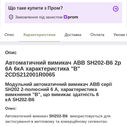
Що таке купити з Пром?
Замовлення під захистом
Опис
Характеристики
Доставка
Оплата
Умови 
Опис
Автоматичний вимикач
ABB SH202-B6
2p
6А 6кА характеристика "B"
2CDS212001R0065
Модульний автоматичний вимикач
ABB
серії
SH202
2-полюсний 6 А, характеристика
вимкнення "B", що вимикає здатність 6
кА
SH202-B6
Опис:
Автоматичний вимикач
SH202-B6
використовується для
застосування в житловому та комерційному сегментах.