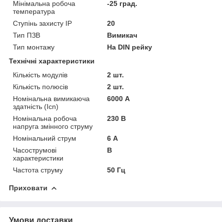
Мінімальна робоча
-25 град.
температура
Ступінь захисту IP
20
Тип ПЗВ
Вимикач
Тип монтажу
На DIN рейку
Технічні характеристики
Кількість модулів
2 шт.
Кількість полюсів
2 шт.
Номінальна вимикаюча
6000 А
здатність (Icn)
Номінальна робоча
230 В
напруга змінного струму
Номінальний струм
6 А
Часострумові
B
характеристики
Частота струму
50 Гц
Приховати
Умови доставки