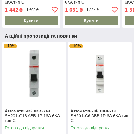
6KA тип C
6KA тип C
6KA 
1 442
1 651
1 5
₴
₴
1 602 ₴
1 834 ₴
Купити
Купити
Акційні пропозиції та новинки
–10%
–10%
Автоматичний вимикач
Автоматичний вимикач
SH201-C16 ABB 1P 16А 6KA
SH201-C6 ABB 1P 6А 6KA тип
тип C
C
Готово до відправки
Готово до відправки