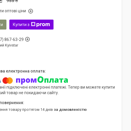
₴
955 ₴
и оптові ціни
ти
Купити з
7) 867-63-29
ий Kyivstar
нії підключені електронні платежі. Тепер ви можете купити
кий товар не покидаючи сайту.
ення товару протягом 14 днів
за домовленістю