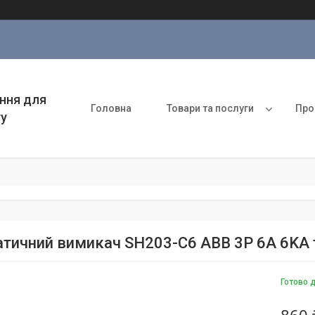
ння для
Головна
Товари та послуги
Про
ту
тичний вимикач SH203-C6 ABB 3P 6А 6KA 
Готово 