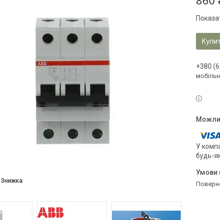
860 
Показат
Купи
+380 (6
мобільн
У компа
будь-я
поверн