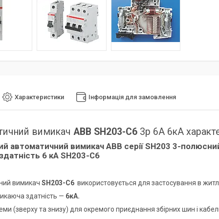
Характеристики
Інформація для замовлення
тичний вимикач
ABB SH203-C6
3p 6А 6кА характ
ий автоматичний вимикач
ABB
серії
SH203
3-полюсний
здатність 6 кА
SH203-C6
ний вимикач
SH203-C6
використовується для застосування в житл
икаюча здатність —
6кА.
еми (зверху та знизу) для окремого приєднання збірних шин і кабел