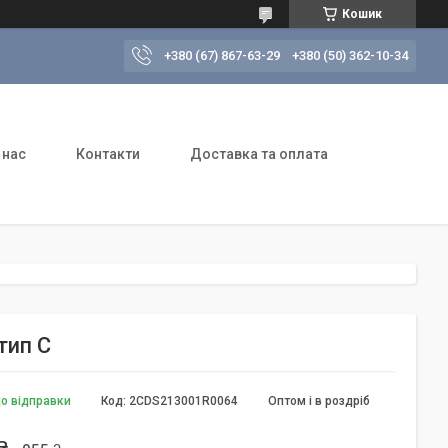
Кошик
+380 (67) 867-63-29
+380 (50) 362-10-34
 нас
Контакти
Доставка та оплата
тип C
до відправки
Код:
2CDS213001R0064
Оптом і в роздріб