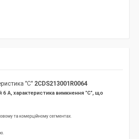
еристика "C"
2CDS213001R0064
 6 А, характеристика вимкнення "С", що
овому та комерційному сегментах.
ю.