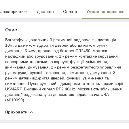
арактеристики
Доставка
Оплата
Умови повернення
Опис
Багатофункціональний 3 режимний радіопульт - дистанція
10м, з датчиком відкриття дверей або датчаком руки -
дистанція 3-4см, працює від батареї CR2450, монтаж
накладний або вбудований. 1 - режим контактне керування
сенсорними кнопками на корпусі, функції: увімкнення,
вимикання, димування. 2 - режим безконтактного управління
рухом руки, функції: включення, вимикання, димування. 3 -
режим датчик відкриття дверей, функції: увімкнення та
вимкнення. Пульт сумісний з димерами та контролерами серії
USMART. Вихідний сигнал RF2.4GHz. Можливість збільшення
дистанції радіоканалу за допомогою підсилювача URA
(a010090).
Приховати