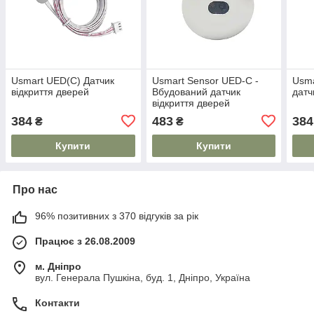
Usmart UED(C) Датчик
Usmart Sensor UED-C -
Usma
відкриття дверей
Вбудований датчик
датч
відкриття дверей
384
483
384
₴
₴
Купити
Купити
Про нас
96% позитивних з 370 відгуків за рік
Працює з 26.08.2009
м. Дніпро
вул. Генерала Пушкіна, буд. 1, Дніпро, Україна
Контакти