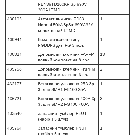
FEN36TD200KF 3p 690V-
200A LTMD
430103
Автомат. вимикач FD63
1
Normal 50kA 3p3tr 690V-32A
селективний LTMD
430944
База втичкового типу
1
FGDDF3 для FG 3 пол.
430824
Допоміжний клемник FAPFM
13
повний комплект на 8 пол.
435758
Допоміжний клемник FNPFM
2
повний комплект на 6 пол.
432177
Вставка регульована 25А 3p
1
3t для SMR1 FE160 25А
436721
Вставка регульована 400А 3p
3
3t для SMR2 FG400 400A
433540
Запасний тумблер FEUT
1
(набір з 5 штук)
435764
Запасний тумблер FNUT
1
(набір з 5 штук)