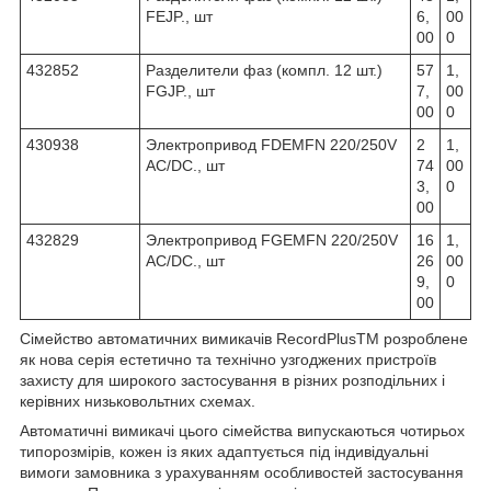
FEJP., шт
6,
00
00
0
432852
Разделители фаз (компл. 12 шт.)
57
1,
FGJP., шт
7,
00
00
0
430938
Электропривод FDEMFN 220/250V
2
1,
AC/DC., шт
74
00
3,
0
00
432829
Электропривод FGEMFN 220/250V
16
1,
AC/DC., шт
26
00
9,
0
00
Сімейство автоматичних вимикачів RecordPlusTM розроблене
як нова серія естетично та технічно узгоджених пристроїв
захисту для широкого застосування в різних розподільних і
керівних низьковольтних схемах.
Автоматичні вимикачі цього сімейства випускаються чотирьох
типорозмірів, кожен із яких адаптується під індивідуальні
вимоги замовника з урахуванням особливостей застосування