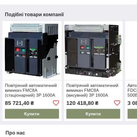
Подібні товари компанії
Повітряний автоматичний
Повітряний автоматичний
Авто
вимикач FMC8A
вимикач FMC8A
FDC
(стаціонарний) 3P 1600А
(висувний) 3P 1600А
500В
нала
85 721,40
120 418,80
3 0
₴
₴
Купити
Купити
Про нас