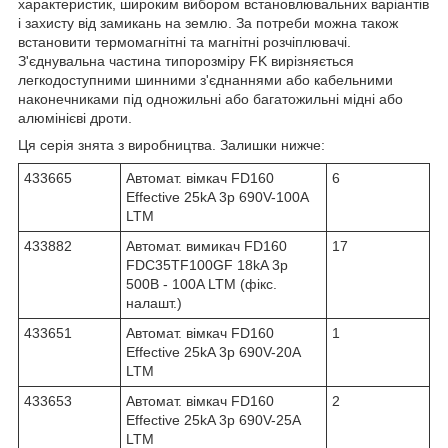
характеристик, широким вибором встановлювальних варіантів
і захисту від замикань на землю. За потреби можна також
встановити термомагнітні та магнітні розчіплювачі.
З'єднувальна частина типорозміру FK вирізняється
легкодоступними шинними з'єднаннями або кабельними
наконечниками під одножильні або багатожильні мідні або
алюмінієві дроти.
Ця серія знята з виробництва. Залишки нижче:
433665
Автомат. вімкач FD160
6
Effective 25kA 3p 690V-100A
LTM
433882
Автомат. вимикач FD160
17
FDC35TF100GF 18kA 3p
500В - 100A LTM (фікс.
налашт.)
433651
Автомат. вімкач FD160
1
Effective 25kA 3p 690V-20A
LTM
433653
Автомат. вімкач FD160
2
Effective 25kA 3p 690V-25A
LTM