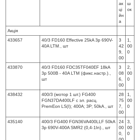
ак
ш
ці
ок
йн
а
Акція
433657
40
/3 FD160 Effective 25kA 3p 690V-
3
1,
40A LTM., шт
42
00
9,
0
00
433870
40/3 FD160 FDC35TF040EF 18kA
3
2,
3p 500В - 40A LTM (фикс.настр.).,
08
00
шт
6,
0
00
438432
400/3 (мотор 1 шт.) FG400
28
1,
FGN37DA400LF с эл. расц.
75
00
PremEon LS(I); 400A; 3P; 50kA., шт
7,
0
00
435140
400/3 FG400 FGN36VA400LLF 50kA
24
3,
3p 690V-400A SMR2 (0,4-1In)., шт
00
00
0,
0
00