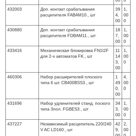
432003
Доп. контакт срабатывания
39
1,
расцепителя FABAM10., шт
4,
00
00
0
430880
Доп. контакт срабатывания
18
1,
расцепителя FDBAM11., шт
7,
00
00
0
433416
Механическая блокировка FN1I2F
11
1,
для 2-х автоматов FK., шт
14
00
3,
0
00
460306
Набор расширителей плоского
1
4,
типа 6 шт. CB400BSS3., шт
49
00
0,
0
00
431696
Набор удлинителей станд. поского
34
1,
типа 3пол. FGBES3., шт
3,
00
00
0
437227
Независимый расцепитель 220/240
42
2,
V AC LD160., шт
9,
00
00
0