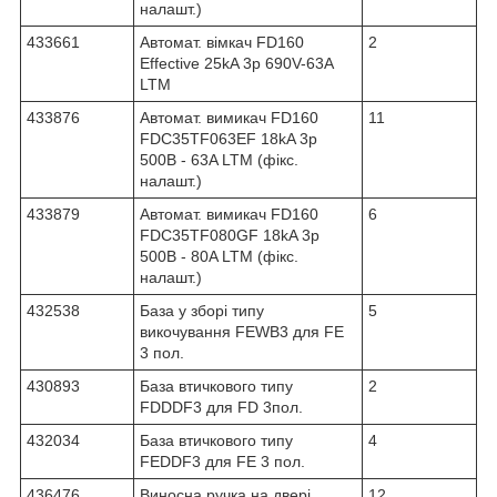
налашт.)
433661
Автомат. вімкач FD160
2
Effective 25kA 3p 690V-63A
LTM
433876
Автомат. вимикач FD160
11
FDC35TF063EF 18kA 3p
500В - 63A LTM (фікс.
налашт.)
433879
Автомат. вимикач FD160
6
FDC35TF080GF 18kA 3p
500В - 80A LTM (фікс.
налашт.)
432538
База у зборі типу
5
викочування FEWB3 для FE
3 пол.
430893
База втичкового типу
2
FDDDF3 для FD 3пол.
432034
База втичкового типу
4
FEDDF3 для FE 3 пол.
436476
Виносна ручка на двері
12