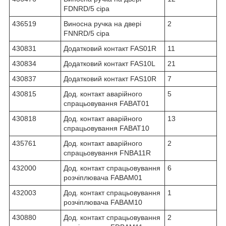
FDNRD/5 сіра
436519
Виносна ручка на двері
2
FNNRD/5 сіра
430831
Додатковий контакт FAS01R
11
430834
Додатковий контакт FAS10L
21
430837
Додатковий контакт FAS10R
7
430815
Дод. контакт аварійного
5
спрацьовування FABAT01
430818
Дод. контакт аварійного
13
спрацьовування FABAT10
435761
Дод. контакт аварійного
2
спрацьовування FNBA11R
432000
Дод. контакт спрацьовування
6
розчіплювача FABAM01
432003
Дод. контакт спрацьовування
1
розчіплювача FABAM10
430880
Дод. контакт спрацьовування
2