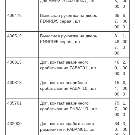
для SMR2 FG400 400A., шт
3,
00
00
0
436476
Выносная рукоятка на дверь
85
6,
FDNRD/5 серая., шт
7,
00
00
0
436519
Выносная рукоятка на дверь
3
1,
FNNRD/5 серая., шт
48
00
7,
0
00
430815
Доп. контакт аварийного
46
2,
срабатывания FABAT01., шт
0,
00
00
0
430818
Доп. контакт аварийного
15
6,
срабатывания FABAT10., шт
4,
00
00
0
435761
Доп. контакт аварийного
79
1,
срабатывания FNBA11R., шт
7,
00
00
0
432000
Доп. контакт срабатывания
34
3,
расцепителя FABAM01., шт
3,
00
00
0