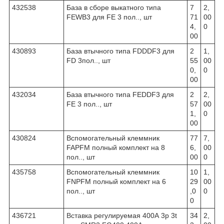
432538
База в сборе выкатного типа
7
2,
FEWB3 для FE 3 пол.., шт
71
00
4,
0
00
430893
База втычного типа FDDDF3 для
2
1,
FD 3пол.., шт
55
00
0,
0
00
432034
База втычного типа FEDDF3 для
2
2,
FE 3 пол.., шт
57
00
1,
0
00
430824
Вспомогательный клеммник
77
7,
FAPFM полный комплект на 8
6,
00
пол.., шт
00
0
435758
Вспомогательный клеммник
10
1,
FNPFM полный комплект на 6
29
00
пол.., шт
,0
0
0
436721
Вставка
регулируемая 400А 3p 3t
34
2,