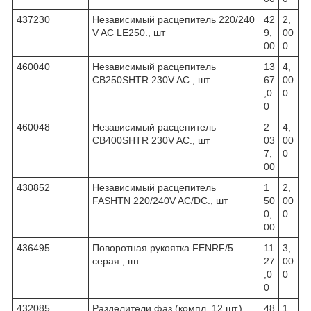
437230
Независимый расцепитель 220/240
42
2,
V AC LE250., шт
9,
00
00
0
460040
Независимый расцепитель
13
4,
CB250SHTR 230V AC., шт
67
00
,0
0
0
460048
Независимый расцепитель
2
4,
CB400SHTR 230V AC., шт
03
00
7,
0
00
430852
Независимый расцепитель
1
2,
FASHTN 220/240V AC/DC., шт
50
00
0,
0
00
436495
Поворотная рукоятка FENRF/5
11
3,
серая., шт
27
00
,0
0
0
432085
Разделители фаз (компл. 12 шт.)
48
1,