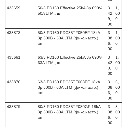
433659
50/3 FD160 Effective 25kA 3p 690V-
3
1,
50A LTM., шт
42
00
9,
0
00
433873
50/3 FD160 FDC35TF050EF 18kA
3
1,
3p 500В - 50A LTM (фикс.настр.).,
08
00
шт
6,
0
00
433661
63/3 FD160 Effective 25kA 3p 690V-
3
1,
63A LTM., шт
42
00
9,
0
00
433876
63/3 FD160 FDC35TF063EF 18kA
3
6,
3p 500В - 63A LTM (фикс.настр.).,
08
00
шт
6,
0
00
433879
80/3 FD160 FDC35TF080GF 18kA
3
3,
3p 500В - 80A LTM (фикс.настр.).,
08
00
шт
6,
0
00