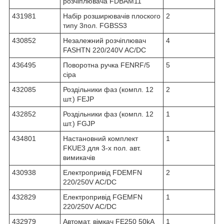
розчіплювача FDBAM11
431981
Набір розширювачів плоского
2
типу 3пол. FGBSS3
430852
Незалежний розчіплювач
4
FASHTN 220/240V AC/DC
436495
Поворотна ручка FENRF/5
5
сіра
432085
Роздільники фаз (компл. 12
2
шт.) FEJP
432852
Роздільники фаз (компл. 12
1
шт.) FGJP
434801
Настановний комплект
1
FKUE3 для 3-х пол. авт.
вимикачів
430938
Електропривід FDEMFN
2
220/250V AC/DC
432829
Електропривід FGEMFN
1
220/250V AC/DC
432979
Автомат. вімкач FE250 50kA
1