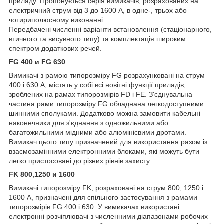
приладу. Пропонується серія вимикачів, розрахованих на
електричний струм від 3 до 1600 А, в одне-, трьох або
чотириполюсному виконанні.
Передбачені численні варіанти встановлення (стаціонарного,
втичного та висувного типу) та комплектація широким
спектром додаткових речей.
FG 400 и FG 630
Вимикачі з рамою типорозміру FG розрахунковані на струм
400 і 630 А, містять у собі всі новітні функції приладів,
зроблених на рамах типорозмірів FD і FE. З'єднувальна
частина рами типорозміру FG обладнана легкодоступними
шинними сполуками. Додатково можна замовити кабельні
наконечники
для з'єднання з одножильними або
багатожильними мідними або алюмінієвими дротами.
Вимикач цього типу призначений для використання разом із
взаємозамінними електронними блоками, які можуть бути
легко пристосовані до різних рівнів захисту.
FK 800,1250 и 1600
Вимикачі типорозміру FK, розраховані на струм 800, 1250 і
1600 А, призначені для спільного застосування з рамами
типорозмірів FG 400 і 630. У вимикачах використані
електронні розчіплювачі з численними діапазонами робочих