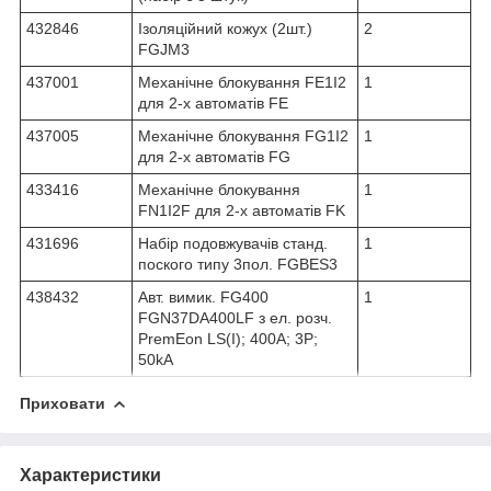
432846
Ізоляційний кожух (2шт.)
2
FGJM3
437001
Механічне блокування FE1I2
1
для 2-х автоматів FE
437005
Механічне блокування FG1I2
1
для 2-х автоматів FG
433416
Механічне блокування
1
FN1I2F для 2-х автоматів FK
431696
Набір подовжувачів станд.
1
поского типу 3пол. FGBES3
438432
Авт. вимик. FG400
1
FGN37DA400LF з ел. розч.
PremEon LS(I); 400A; 3P;
50kA
Приховати
Характеристики