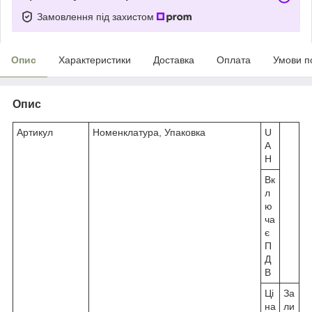
Замовлення під захистом
Опис
Характеристики
Доставка
Оплата
Умови п
Опис
Артикул
Номенклатура, Упаковка
U
A
H
Вк
л
ю
ча
є
П
Д
В
Ці
За
на
ли